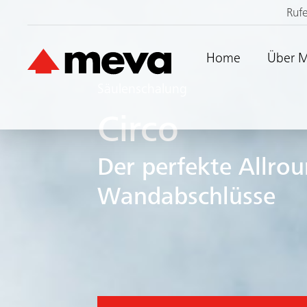
Ruf
Home
Über 
Säulenschalung
Circo
Der perfekte Allro
Wandabschlüsse