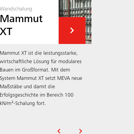
Wandschalung
Mammut
Wandschal
XT
Star
Mammut XT ist die leistungsstarke,
Die StarTec
wirtschaftliche Lösung für modulares
integriert
Bauen im Großformat. Mit dem
Ankermeth
System Mammut XT setzt MEVA neue
Diese könn
Maßstäbe und damit die
flexibel g
Erfolgsgeschichte im Bereich 100
Montage zus
kN/m²-Schalung fort.
Suche