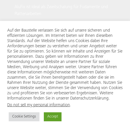
AluFix ist ideal als Zweitschalung für Fudamente und
Plattenarbeiten
Auf der Baustelle verlassen Sie sich auf unsere sicheren und
effizienten Lösungen. Im Internet bieten wir Ihnen dieselben
Standards. Auf der Website helfen uns Cookies dabei Ihre
Anforderungen besser zu verstehen und unser Angebot weiter
für Sie zu optimieren. So können wir Inhalte und Anzeigen für Sie
personalisieren. Dazu geben wir Informationen zu Ihrer
Verwendung unserer Website an unsere Partner für soziale
Medien, Werbung und Analysen weiter. Unsere Partner führen
diese Informationen möglicherweise mit weiteren Daten
AluStar Wandschalung bei der Herstellung von Wänden
zusammen, die Sie ihnen bereitgestellt haben oder die sie im
in Kombination mit StarTec
Rahmen Ihrer Nutzung der Dienste gesammelt haben. Nutzen Sie
unsere Website weiter, stimmen Sie der Verwendung von Cookies
zu und profitieren Sie von verbesserten Ergebnissen. Weitere
2. AluStar
Informationen finden Sie in unserer Datenschutzerklärung.
Do not sell my personal information
.
Ähnlich wie AluFix ist die AluStar leicht, flexibel
Cookie Settings
Accept
und vielseitig. Sie verfügt über symmetrische
Paneele, die sich an unregelmäßige Geometrien