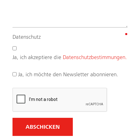
(
Datenschutz
e
r
Ja, ich akzeptiere die
Datenschutzbestimmungen.
f
o
Ja, ich möchte den Newsletter abonnieren.
r
d
e
r
l
i
c