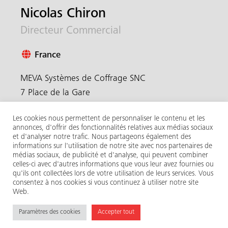
Nicolas Chiron
Directeur Commercial
France
MEVA Systèmes de Coffrage SNC
7 Place de la Gare
57200 Sarreguemines
Les cookies nous permettent de personnaliser le contenu et les
France
annonces, d'offrir des fonctionnalités relatives aux médias sociaux
et d'analyser notre trafic. Nous partageons également des
+33 604 700228
informations sur l'utilisation de notre site avec nos partenaires de
médias sociaux, de publicité et d'analyse, qui peuvent combiner
Voir le profil LinkedIn
celles-ci avec d'autres informations que vous leur avez fournies ou
Envoyez-moi un e-mail
qu'ils ont collectées lors de votre utilisation de leurs services. Vous
consentez à nos cookies si vous continuez à utiliser notre site
Web.
Paramètres des cookies
Accepter tout