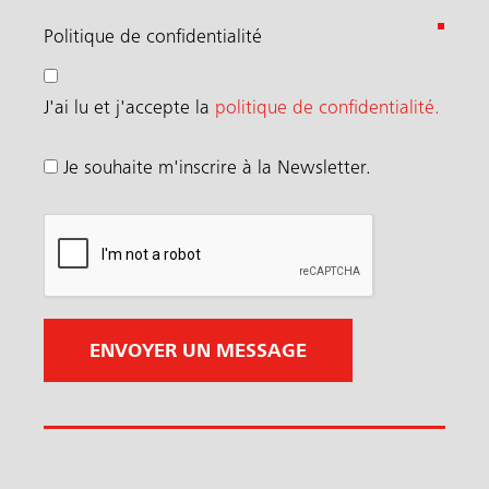
(
Politique de confidentialité
N
é
J'ai lu et j'accepte la
politique de confidentialité.
c
e
Je souhaite m'inscrire à la Newsletter.
s
s
a
i
r
e
)