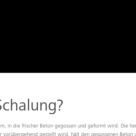
Schalung?
m, in die frischer Beton gegossen und geformt wird. Die he
r vorübergehend gestellt wird, hält den gegossenen Beton un