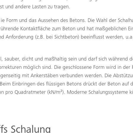
bst und andere Lasten zu tragen.
ie Form und das Aussehen des Betons. Die Wahl der Schalhau
erührende Kontaktfläche zum Beton und hat maßgeblichen Ein
d Anforderung (z.B. bei Sichtbeton) beeinflusst werden, u.a
il, sauber, dicht und maßhaltig sein und darf sich während 
ekturen möglich sind. Die geschlossene Form wird in der Re
gegenseitig mit Ankerstäben verbunden werden. Die Abstützu
 Beim Einbringen des flüssigen Betons drückt der Beton auf 
ton pro Quadratmeter (kN/m²). Moderne Schalungssysteme k
ffs Schalung