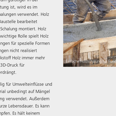
ium günstiger in der
tung ist, wird es im
Schalungen verwendet. Holz
austelle bearbeitet
 Schalung montiert. Holz
 wichtige Rolle spielt Holz
ngen für spezielle Formen
en nicht realisiert
kstoff Holz immer mehr
Einfache Holzschalung für Fu
 3D-Druck für
erdrängt.
llig für Umwelteinflüsse und
rial unbedingt auf Mängel
lung verwendet. Außerdem
urze Lebensdauer. Es kann
mpfen. Es hält keinem