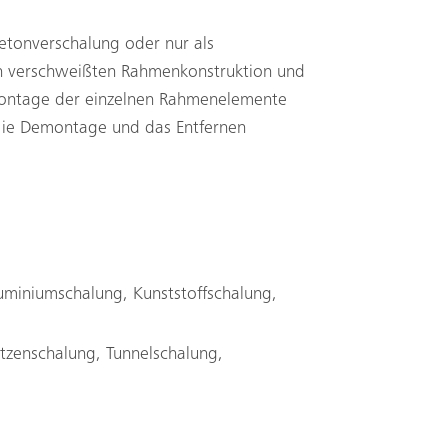
tonverschalung oder nur als
en verschweißten Rahmenkonstruktion und
 Montage der einzelnen Rahmenelemente
 die Demontage und das Entfernen
luminiumschalung, Kunststoffschalung,
ützenschalung, Tunnelschalung,
Suche