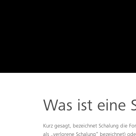
Was ist eine 
Kurz gesagt, bezeichnet Schalung die For
als „verlorene Schalung“ bezeichnet) ode