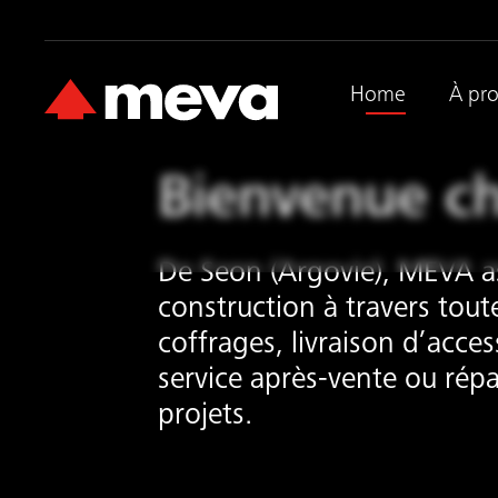
Home
À pr
Bienvenue c
De Seon (Argovie), MEVA as
construction à travers tout
coffrages, livraison d’acce
service après-vente ou rép
projets.