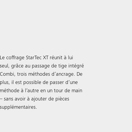
Coffrage d
Mam
Coffrage de voiles
StarTec XT
XT
Le coffrage StarTec XT réunit à lui
Mammut est
seul, grâce au passage de tige intégré
pour la co
Combi, trois méthodes d’ancrage. De
format. Av
plus, il est possible de passer d‘une
coffrage 
méthode à l‘autre en un tour de main
nouveaux j
– sans avoir à ajouter de pièces
story dans
supplémentaires.
Coffrage u
fait ses pr
Mammut XT,