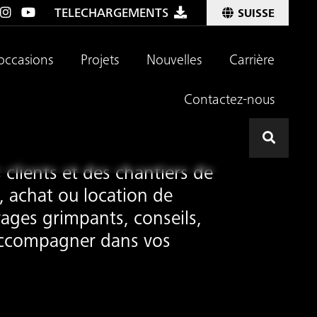
TELECHARGEMENTS
SUISSE
occasions
Projets
Nouvelles
Carrière
Contactez-nous
Effectu
clients et des chantiers de
s, achat ou location de
rages grimpants, conseils,
 accompagner dans vos