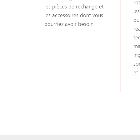
ro
les pièces de rechange et
le
les accessoires dont vous
ou
pourriez avoir besoin.
ré
te
ma
in
so
et