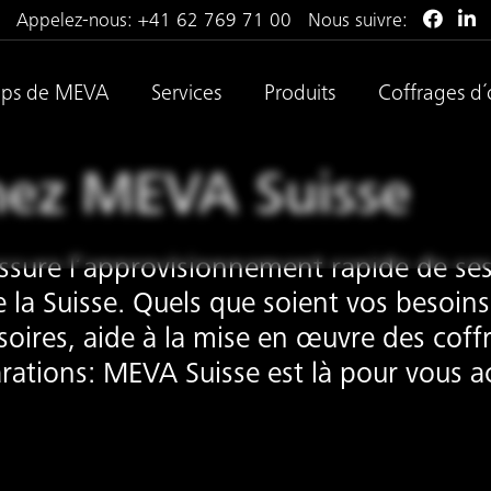
Appelez-nous:
+41 62 769 71 00
Nous suivre:
ops de MEVA
Services
Produits
Coffrages d´
hez MEVA Suisse
sure l’approvisionnement rapide de ses 
e la Suisse. Quels que soient vos besoin
ssoires, aide à la mise en œuvre des coff
arations: MEVA Suisse est là pour vous