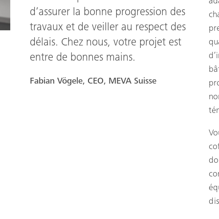
ad
d’assurer la bonne progression des
ch
travaux et de veiller au respect des
pr
délais. Chez nous, votre projet est
qu
d’
entre de bonnes mains.
bâ
Fabian Vögele, CEO, MEVA Suisse
pr
no
té
Vo
co
do
co
éq
di