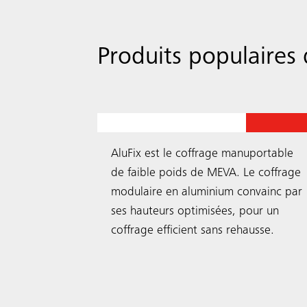
Produits populaires 
Coffrage de voiles
AluFix
AluFix est le coffrage manuportable
res MT 60
de faible poids de MEVA. Le coffrage
systèmes
modulaire en aluminium convainc par
.
ses ­hauteurs optimisées, pour un
exibilité
coffrage efficient sans rehausse.
e.