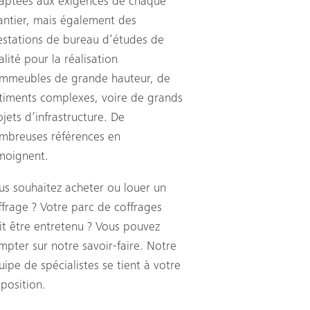
aptées aux exigences de chaque
antier, mais également des
estations de bureau d’études de
alité pour la réalisation
immeubles de grande hauteur, de
timents complexes, voire de grands
ojets d’infrastructure. De
mbreuses références en
moignent.
us souhaitez acheter ou louer un
ffrage ? Votre parc de coffrages
it être entretenu ? Vous pouvez
mpter sur notre savoir-faire. Notre
uipe de spécialistes se tient à votre
sposition.