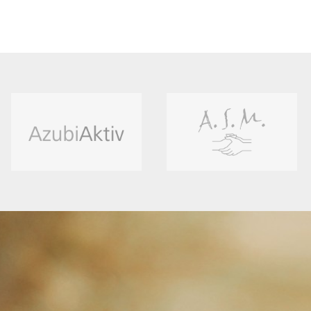
AA
ASM