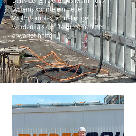
Dank der Effizienz des Mammut XT-
Systems konnte ein neuer
Wohnkomplex schneller gebaut
werden, als der Bauunternehmer
erwartet hatte.