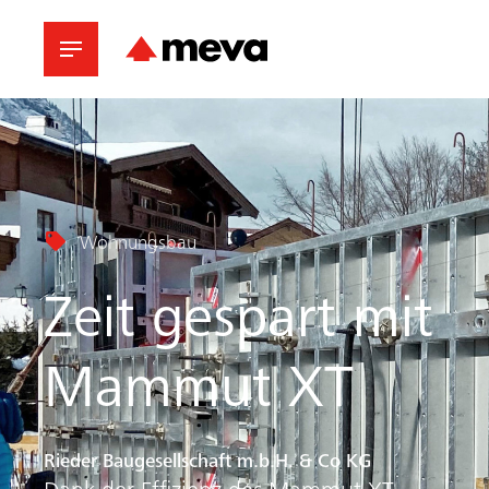
Wohnungsbau
Zeit gespart mit
Mammut XT
Rieder Baugesellschaft m.b.H. & Co KG