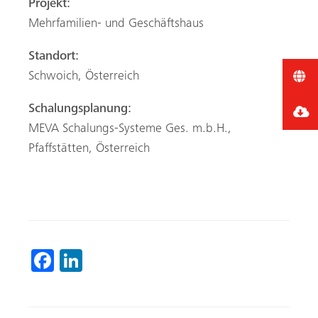
Projekt:
Mehrfamilien- und Geschäftshaus
Standort:
Schwoich, Österreich
Schalungsplanung:
MEVA Schalungs-Systeme Ges. m.b.H.,
Pfaffstätten, Österreich
Fa
Li
ce
nk
b
ed