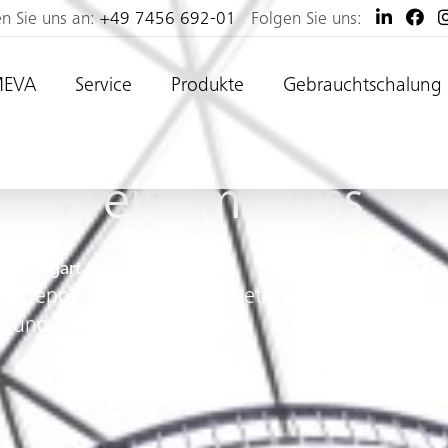
en Sie uns an:
+49 7456 692-01
Folgen Sie uns:
MEVA
Service
Produkte
Gebrauchtschalung
e aus einem Guss
 Stuttgart (D)
deltreppe mit hohen Sichtbetonanforderungen in
nt und praktisch umgesetzt.