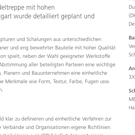
deltreppe mit hohen
Du
(D
gart wurde detailliert geplant und
De
Ba
pturen und Schalungen aus unterschiedlichen
Ve
graner und eng bewehrter Bauteile mit hoher Qualität
Sc
n spielt, neben der Wahl geeigneter Werkstoffe
 Abstimmung aller beteiligten Parteien eine wichtige
Ar
n, Planern und Bauunternehmen eine einheitliche
3X
sche Merkmale wie Form, Textur, Farbe, Fugen usw.
n.
Sc
ME
Ha
d klar zu definieren und einheitliche Verfahren zur
e Verbände und Organisationen eigene Richtlinien