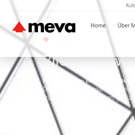
Ruf
Home
Über 
Architektonisch
Blickfang wi
Bauunternehmen: Ed. Züblin AG, Bereich
Der Bau einer einzigartigen Wen
Stuttgart wurde detailliert gepla