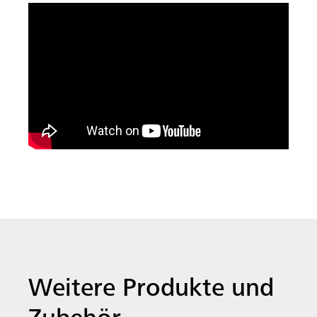
Weitere Produkte und
Zubehör
Unsere MEVA Systeme sind so
konzipiert, dass sie miteinander
kompatibel und einfach anzuwenden
sind. Das spart Ihnen Zeit und Geld.
Folgende Produkte könnten Sie
ebenfalls interessieren: