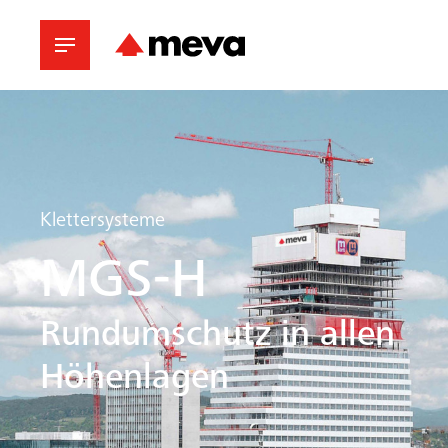
Klettersysteme
MGS-H
Rundumschutz in allen
Höhenlagen