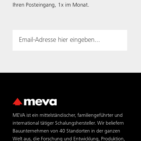
MEVA ist ein mittelständischer, familiengeführter und
international tätiger Schalungs­hersteller. Wir beliefern
Bauunternehmen von 40 Standorten in der ganzen
Welt aus, die Forschung und Entwicklung, Produktion,
Logistik, Technik und internationalen Vertrieb umfassen.
Beliebte Kategorien
Schalung
Wandschalung
Deckenschalung
Aluminiumschalung
Gebrauchtschalung
MEVA Dienstleistungen
Übersicht
Beratung und Planung