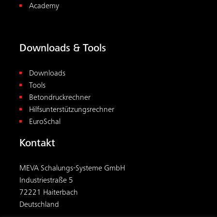
MEVA Schalungs-Systeme GmbH
Industriestraße 5
72221 Haiterbach
Deutschland
+49 7456 692-01
info@meva.net
© 2026
MEVA
.
AGB
|
Impressum
|
Datenschutz
|
Hinweisgeberschutzgesetz
Folgen Sie uns: