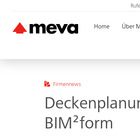
Ruf
Home
Über 
Firmennews
Deckenplanun
BIM²form