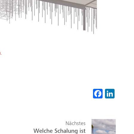
.
Fa
Li
ce
nk
b
ed
o
In
Nächstes
ok
Welche Schalung ist