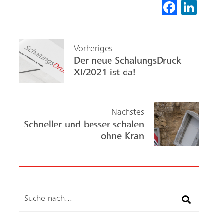
Fa
Li
ce
nk
b
ed
Vorheriges
o
In
Der neue SchalungsDruck
ok
XI/2021 ist da!
Nächstes
Schneller und besser schalen
ohne Kran
Suche