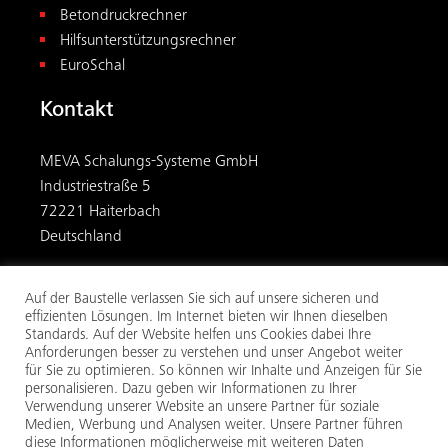
Betondruckrechner
Hilfsunterstützungsrechner
EuroSchal
Kontakt
MEVA Schalungs-Systeme GmbH
Industriestraße 5
72221 Haiterbach
Deutschland
+49 7456 692-01
Auf der Baustelle verlassen Sie sich auf unsere sicheren und
info@meva.net
effizienten Lösungen. Im Internet bieten wir Ihnen dieselben
Standards. Auf der Website helfen uns Cookies dabei Ihre
Anforderungen besser zu verstehen und unser Angebot weiter
für Sie zu optimieren. So können wir Inhalte und Anzeigen für Sie
personalisieren. Dazu geben wir Informationen zu Ihrer
Verwendung unserer Website an unsere Partner für soziale
Medien, Werbung und Analysen weiter. Unsere Partner führen
diese Informationen möglicherweise mit weiteren Daten