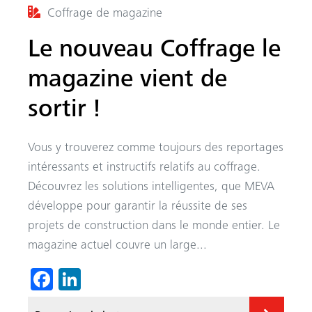
Coffrage de magazine
Le nouveau Coffrage le
magazine vient de
sortir !
Vous y trouverez comme toujours des reportages
intéressants et instructifs relatifs au coffrage.
Découvrez les solutions intelligentes, que MEVA
développe pour garantir la réussite de ses
projets de construction dans le monde entier. Le
magazine actuel couvre un large...
Fa
Li
ce
nk