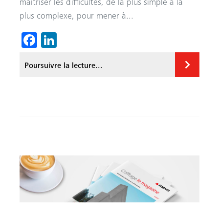
maîtriser les difficultés, de la plus simple à la
plus complexe, pour mener à...
Fa
Li
ce
nk
Poursuivre la lecture...
b
ed
o
In
ok