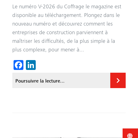
Le numéro V-2026 du Coffrage le magazine est
disponible au téléchargement. Plongez dans le
nouveau numéro et découvrez comment les
entreprises de construction parviennent à
maîtriser les difficultés, de la plus simple à la
plus complexe, pour mener à...
Fa
Li
ce
nk
Poursuivre la lecture...
b
ed
o
In
ok