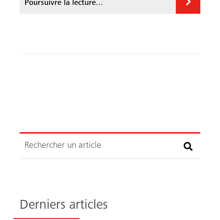
Poursuivre la lecture...
b
ed
o
In
ok
Recherche
Derniers articles