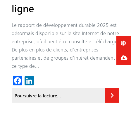
ligne
Le rapport de développement durable 2025 est
désormais disponible sur le site Internet de notre
entreprise, où il peut être consulté et téléchargé.
De plus en plus de clients, d’entreprises
partenaires et de groupes d’intérêt demandent
ce type de...
Fa
Li
ce
nk
Poursuivre la lecture...
b
ed
o
In
ok