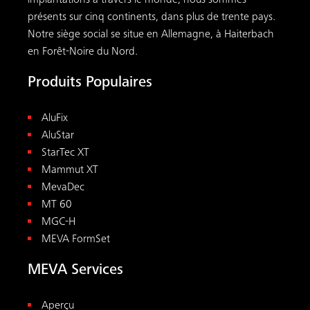
implantations à travers le monde, nous sommes
présents sur cinq continents, dans plus de trente pays.
Notre siège social se situe en Allemagne, à Haiterbach
en Forêt-Noire du Nord.
Produits Populaires
AluFix
AluStar
StarTec XT
Mammut XT
MevaDec
MT 60
MGC-H
MEVA FormSet
MEVA Services
Aperçu