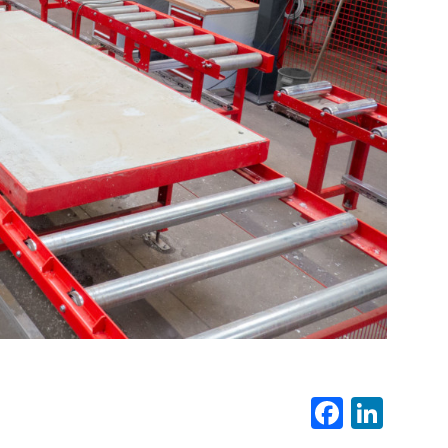
Fa
Li
ce
nk