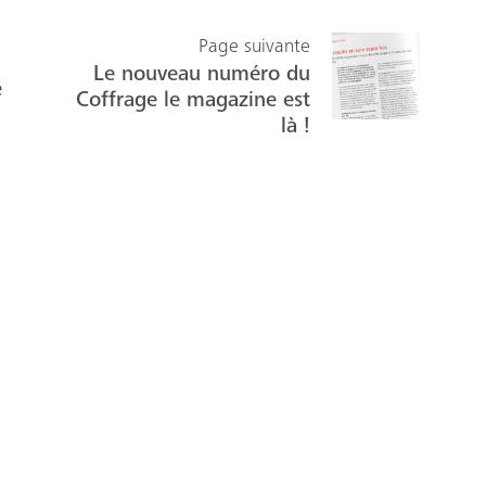
b
ed
Page suivante
o
In
Le nouveau numéro du
e
ok
Coffrage le magazine est
là !