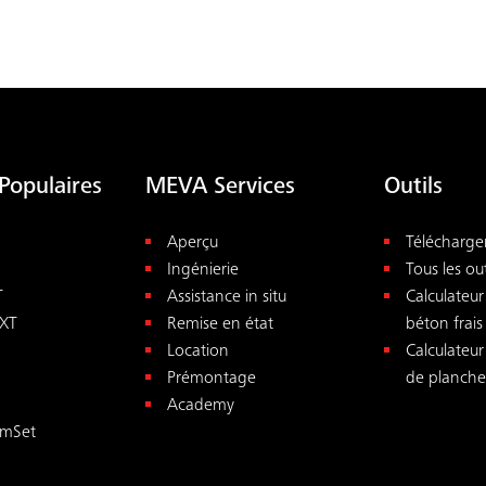
Populaires
MEVA Services
Outils
Aperçu
Télécharg
Ingénierie
Tous les out
T
Assistance in situ
Calculateur
XT
Remise en état
béton frais
Location
Calculateu
Prémontage
de plancher
Academy
mSet