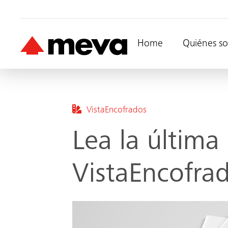
Home
Quiénes s
VistaEncofrados
Lea la última
VistaEncofra