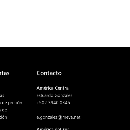
ntas
Contacto
América Central
as
Estuardo Gonzales
a de presión
+502 3940 0345
a de
ción
e.gonzalez@meva.net