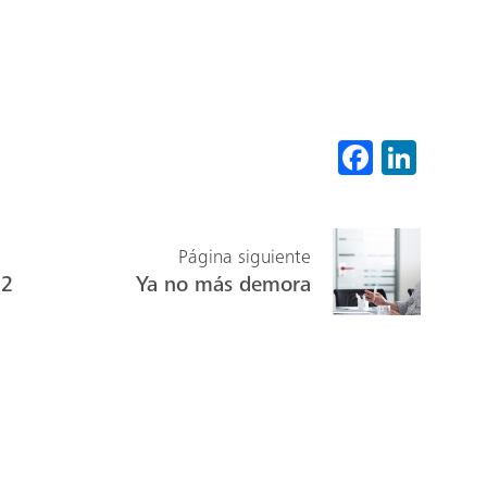
Fa
Li
ce
nk
b
ed
o
In
Página siguiente
22
Ya no más demora
ok