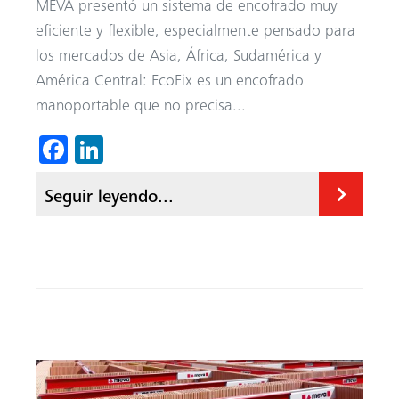
MEVA presentó un sistema de encofrado muy
eficiente y flexible, especialmente pensado para
los mercados de Asia, África, Sudamérica y
América Central: EcoFix es un encofrado
manoportable que no precisa...
Fa
Li
ce
nk
Seguir leyendo...
b
ed
o
In
ok