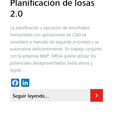
Planificación de losas
2.0
La planificación y ejecución de encofrados
horizontales con aplicaciones de CAD se
considera a menudo de segunda prioridad y se
automatiza deficientemente. En trabajo conjunto
con la empresa BIM², MEVA quiere utilizar los
potenciales desaprovechados hasta ahora y
lograr...
Fa
Li
ce
nk
Seguir leyendo...
b
ed
o
In