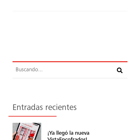
ok
Buscar
Entradas recientes
¡Ya llegó la nueva
VistaEncofrados!