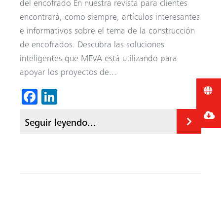
del encofrado En nuestra revista para clientes
encontrará, como siempre, artículos interesantes
e informativos sobre el tema de la construcción
de encofrados. Descubra las soluciones
inteligentes que MEVA está utilizando para
apoyar los proyectos de...
Fa
Li
ce
nk
Seguir leyendo...
b
ed
o
In
ok