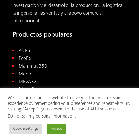
investigación y el desarrollo, la producción, la logística,
la ingeniería, las ventas y el apoyo comercial
internacional.
Productos populares
AluFix
EcoFix
Mammut 350
MonoFix
MEVA32
MonoDec
KLK 230
We use cookies on our website to give you the most relevant
experience by remembering your preferences and repeat visits. By
STB/SK
clicking “Accept”, you consent to the use of ALL the cookies.
EcoAs
Do not sell my personal information
.
Servicios MEVA
Cookie Settings
Accept