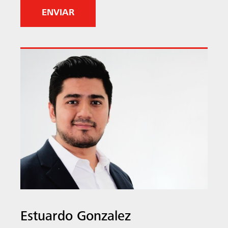
l
i
c
h
)
Estuardo Gonzalez