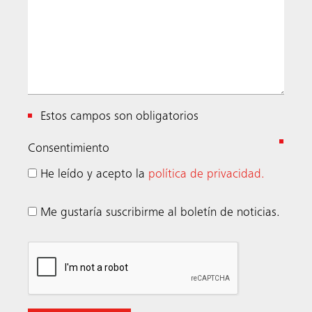
Estos campos son obligatorios
(
Consentimiento
e
He leído y acepto la
política de privacidad.
r
f
Me gustaría suscribirme al boletín de noticias.
o
r
d
e
r