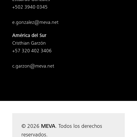
+502 3940 0345
e.gonzalez@meva.net
América del Sur
Cristhian Garzón
+57 320 402 3406
c.garzon@meva.net
© 2026
MEVA
. Todos los derechos
reservados.