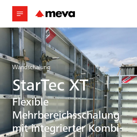
Wandschalung
StarTec XT
Flexible
Mehrbereichsschalung
mit integrierter Kombi-