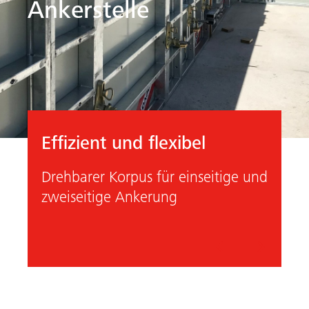
Ankerstelle
Effizient und flexibel
Drehbarer Korpus für einseitige und
zweiseitige Ankerung
Vorheriges
Nächste