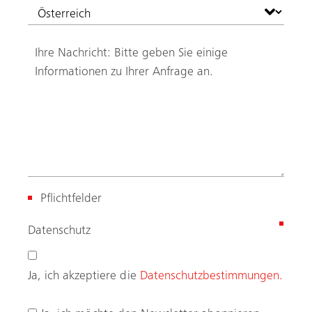
Pflichtfelder
(
Datenschutz
R
e
Ja, ich akzeptiere die
Datenschutzbestimmungen.
q
u