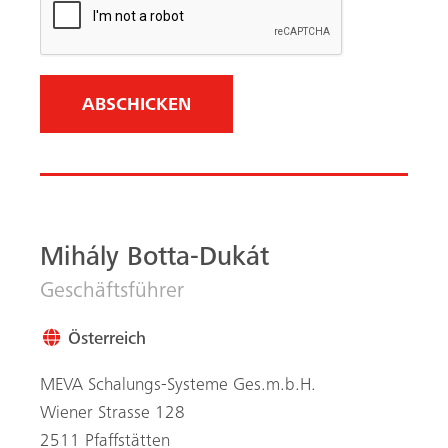
e
d
)
Mihály Botta-Dukát
Geschäftsführer
Österreich
MEVA Schalungs-Systeme Ges.m.b.H.
Wiener Strasse 128
2511 Pfaffstätten