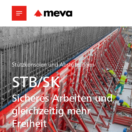
Stützkonsolen und Abstützungen
STB/SK
Sicheres Arbeiten und
gleichzeitig mehr
Freiheit