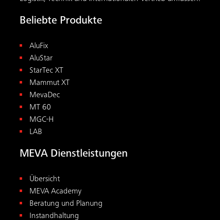
Beliebte Produkte
AluFix
AluStar
StarTec XT
Mammut XT
MevaDec
MT 60
MGC-H
LAB
MEVA Dienstleistungen
Übersicht
MEVA Academy
Beratung und Planung
Instandhaltung