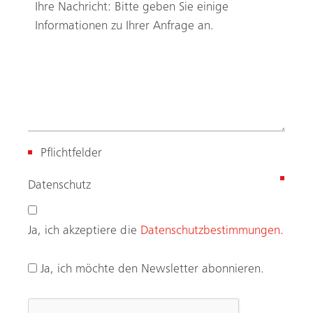
Pflichtfelder
(
Datenschutz
R
e
Ja, ich akzeptiere die
Datenschutzbestimmungen.
q
u
Ja, ich möchte den Newsletter abonnieren.
i
r