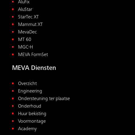
AluFix
AluStar
StarTec XT
Mammut XT
MevaDec
MT 60
MGC-H
MEVA FormSet
MEVA Diensten
Overzicht
Engineering
Ondersteuning ter plaatse
Onderhoud
Huur bekisting
Voormontage
Academy