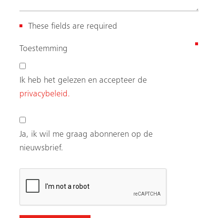
These fields are required
(
Toestemming
V
e
Ik heb het gelezen en accepteer de
r
privacybeleid.
e
i
s
Ja, ik wil me graag abonneren op de
t
nieuwsbrief.
)