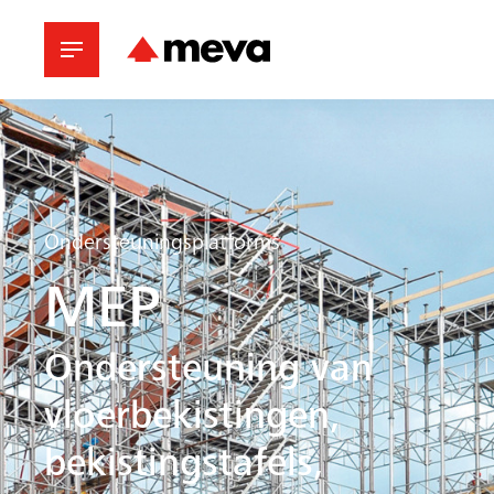
Ondersteuningsplatforms
MEP
Ondersteuning van
vloerbekistingen,
bekistingstafels,