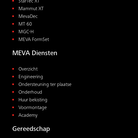
StarTec XT
Mammut XT
MevaDec
MT 60
MGC-H
MEVA FormSet
MEVA Diensten
Overzicht
Engineering
Ondersteuning ter plaatse
Onderhoud
Huur bekisting
Voormontage
Academy
Gereedschap