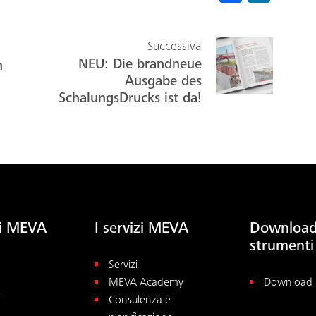
ce
nk
b
ed
Successiva
o
In
NEU: Die brandneue
h
ok
Ausgabe des
SchalungsDrucks ist da!
ti MEVA
I servizi MEVA
Download
strumenti
Servizi
MEVA Academy
Download
T
Consulenza e