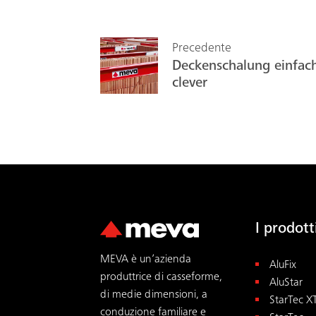
Precedente
Deckenschalung einfac
clever
I prodot
MEVA è un’azienda
AluFix
produttrice di casseforme,
AluStar
di medie dimensioni, a
StarTec X
conduzione familiare e