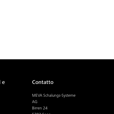
 e
Contatto
MEVA Schalungs-Systeme
AG
Birren 24