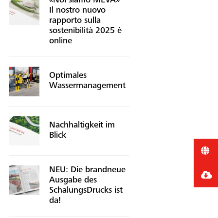
«Noi siamo MEVA» –
Il nostro nuovo
rapporto sulla
sostenibilità 2025 è
online
Optimales
Wassermanagement
Nachhaltigkeit im
Blick
NEU: Die brandneue
Ausgabe des
SchalungsDrucks ist
da!