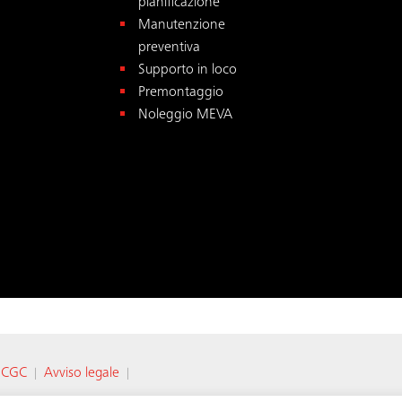
pianificazione
Manutenzione
preventiva
Supporto in loco
Premontaggio
Noleggio MEVA
.
CGC
Avviso legale
|
|