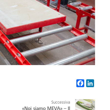
Fa
Li
ce
nk
b
ed
Successiva
o
In
«Noi siamo MEVA» – Il