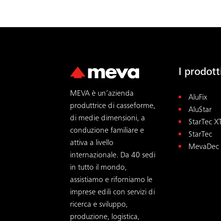
I prodot
MEVA è un’azienda
AluFix
produttrice di casseforme,
AluStar
di medie dimensioni, a
StarTec X
conduzione familiare e
StarTec
attiva a livello
MevaDec
internazionale. Da 40 sedi
in tutto il mondo,
assistiamo e riforniamo le
imprese edili con servizi di
ricerca e sviluppo,
produzione, logistica,