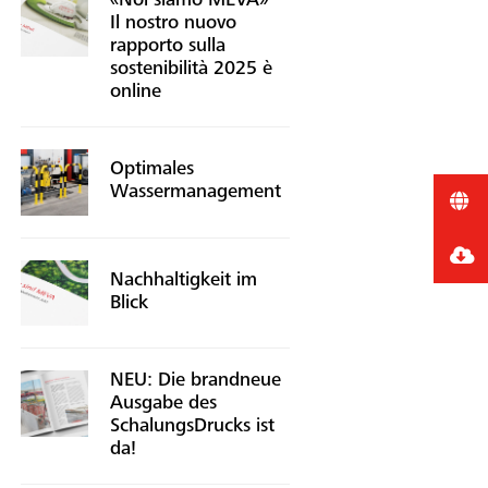
«Noi siamo MEVA» –
Il nostro nuovo
rapporto sulla
sostenibilità 2025 è
online
Optimales
Wassermanagement
Nachhaltigkeit im
Blick
NEU: Die brandneue
Ausgabe des
SchalungsDrucks ist
da!