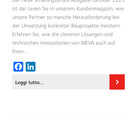
Der neue SchalungsDruck Ausgabe Oktober 2023
ist da! Lesen Sie in unserem Kundenmagazin, wie
unsere Partner so manche Herausforderung bei
der Umsetzung konkreter Bauprojekte meistern.
Erfahren Sie, wie die cleveren Lösungen und
technischen Innovationen von MEVA auch auf
Ihren...
Fa
Li
ce
nk
Leggi tutto...
b
ed
o
In
ok