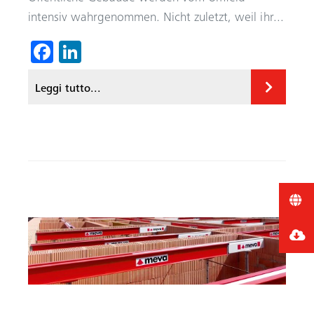
intensiv wahrgenommen. Nicht zuletzt, weil ihr...
Fa
Li
ce
nk
Leggi tutto...
b
ed
o
In
ok