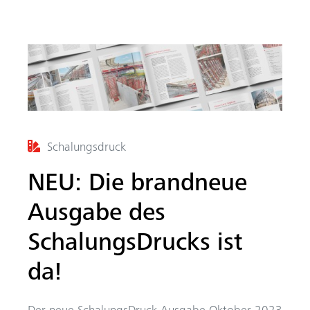
cerca
Schalungsdruck
NEU: Die brandneue
Ausgabe des
SchalungsDrucks ist
da!