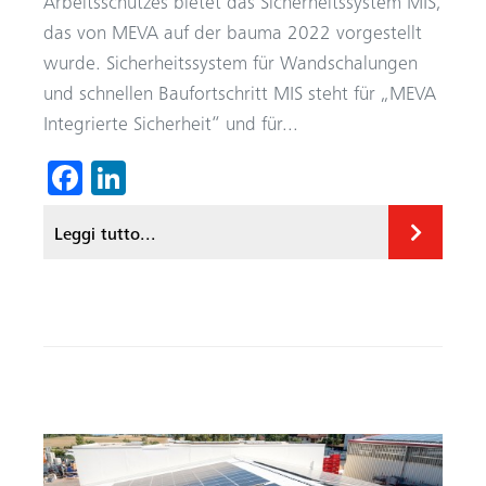
Arbeitsschutzes bietet das Sicherheitssystem MIS,
das von MEVA auf der bauma 2022 vorgestellt
wurde. Sicherheitssystem für Wandschalungen
und schnellen Baufortschritt MIS steht für „MEVA
Integrierte Sicherheit“ und für...
Fa
Li
ce
nk
Leggi tutto...
b
ed
o
In
ok