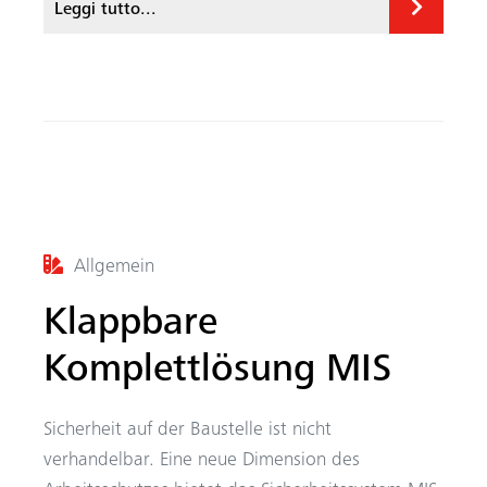
Leggi tutto...
b
ed
o
In
ok
Allgemein
Klappbare
Komplettlösung MIS
Sicherheit auf der Baustelle ist nicht
verhandelbar. Eine neue Dimension des