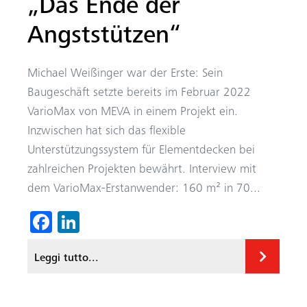
„Das Ende der
Angststützen“
Michael Weißinger war der Erste: Sein
Baugeschäft setzte bereits im Februar 2022
VarioMax von MEVA in einem Projekt ein.
Inzwischen hat sich das flexible
Unterstützungssystem für Elementdecken bei
zahlreichen Projekten bewährt. Interview mit
dem VarioMax-Erstanwender: 160 m² in 70...
Fa
Li
ce
nk
Leggi tutto...
b
ed
o
In