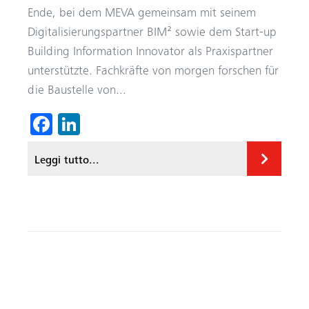
Ende, bei dem MEVA gemeinsam mit seinem
Digitalisierungspartner BIM² sowie dem Start-up
Building Information Innovator als Praxispartner
unterstützte. Fachkräfte von morgen forschen für
die Baustelle von...
Fa
Li
ce
nk
Leggi tutto...
b
ed
o
In
ok