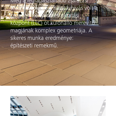
Még a legtapasztaltabb zsaluzási
technikusoknak is nagy kihívás volt a
központi könyvtár és oktatási
központ (LLC) öt különálló merevítő
magjának komplex geometriája. A
sikeres munka eredménye:
építészeti remekmű.
on ide