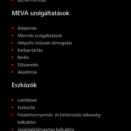
MEVA FormSet
MEVA szolgáltatások
Áttekintés
Mérnöki szolgáltatások
Helyszíni műszaki támogatás
Karbantartás
Bérlés
Előszerelés
Akadémia
Eszközök
Letöltések
Eszközök
Frissbetonnyomás- és betonozási sebesség-
kalkulátor
Segédalátámasztás-kalkulátor