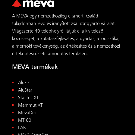
A MEVA egy nemzetközileg elismert, családi
tulajdonban lévő és irányított zsaluzatgyártó vállalat.
Világszerte 40 telephelyről látjuk el a kivitelezői
közösséget, a kutatás-fejlesztés, a gyártás, a logisztika,
a mérnöki tevékenység, az értékesítés és a nemzetközi
értékesítési üzleti támogatás területén.
MEVA termékek
AluFix
AluStar
StarTec XT
Mammut XT
MevaDec
MT 60
LAB