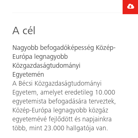
ce
nk
b
ed
o
In
A cél
ok
Nagyobb befogadóképesség Közép-
Európa legnagyobb
Közgazdaságtudományi
Egyetemén
A Bécsi Közgazdaságtudományi
Egyetem, amelyet eredetileg 10.000
egyetemista befogadására terveztek,
Közép-Európa legnagyobb közgáz
egyetemévé fejlődött és napjainkra
több, mint 23.000 hallgatója van.