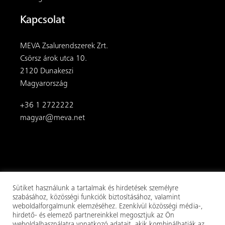
Kapcsolat
MEVA Zsalurendszerek Zrt.
Csörsz árok utca 10.
2120 Dunakeszi
Magyarország
+36 1 2722222
magyar@meva.net
Sütiket használunk a tartalmak és hirdetések személyre
szabásához, közösségi funkciók biztosításához, valamint
weboldalforgalmunk elemzéséhez. Ezenkívül közösségi média-,
hirdető- és elemező partnereinkkel megosztjuk az Ön
© 2026
MEVA
. Minden jog fenntartva.
weboldalhasználatra vonatkozó adatait, akik kombinálhatják az