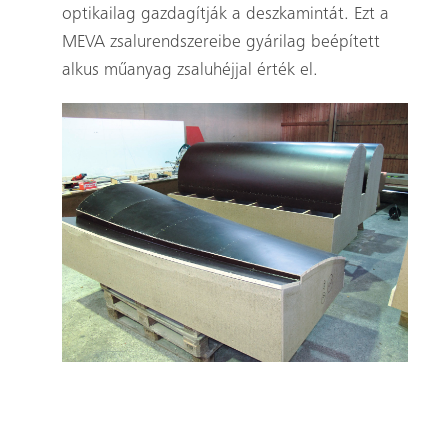
optikailag gazdagítják a deszkamintát. Ezt a
MEVA zsalurendszereibe gyárilag beépített
alkus műanyag zsaluhéjjal érték el.
A bécsi Gazdasági Egyetem építéséhez használt
speciális zsaluzat Ausztria