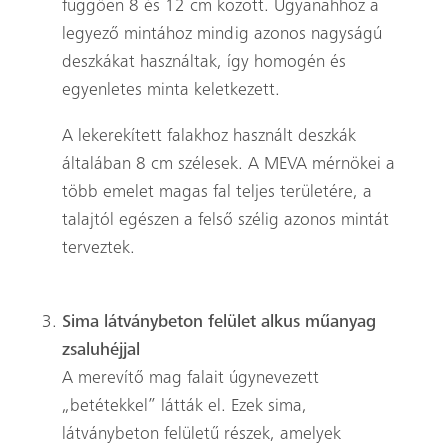
függően 8 és 12 cm között. Ugyanahhoz a
legyező mintához mindig azonos nagyságú
deszkákat használtak, így homogén és
Keresés
egyenletes minta keletkezett.
A lekerekített falakhoz használt deszkák
általában 8 cm szélesek. A MEVA mérnökei a
több emelet magas fal teljes területére, a
talajtól egészen a felső szélig azonos mintát
terveztek.
Sima látványbeton felület alkus műanyag
zsaluhéjjal
A merevítő mag falait úgynevezett
„betétekkel” látták el. Ezek sima,
látványbeton felületű részek, amelyek