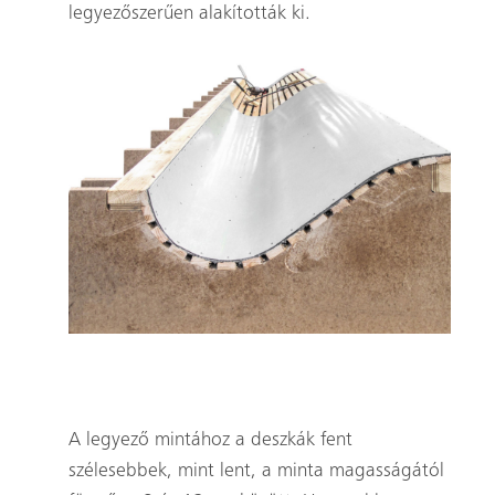
legyezőszerűen alakították ki.
Egy kép arról, hogyan készültek a bécsi Gazdasági
Egyetem íves falai speciális zsaluzattal.
A legyező mintához a deszkák fent
szélesebbek, mint lent, a minta magasságától