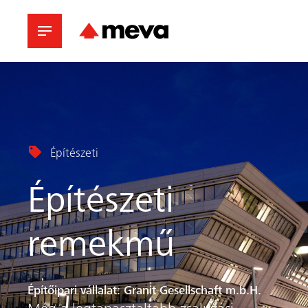
Építészeti
Építészeti
remekmű
Építőipari vállalat: Granit Gesellschaft m.b.H.