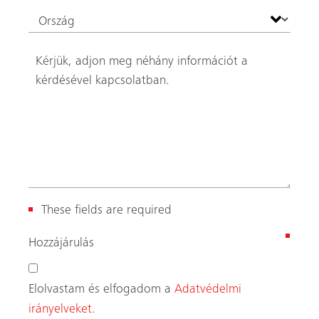
(
Hozzájárulás
K
ö
Elolvastam és elfogadom a
Adatvédelmi
t
irányelveket.
e
l
Szeretnék feliratkozni a hírlevélre.
e
z
ő
)