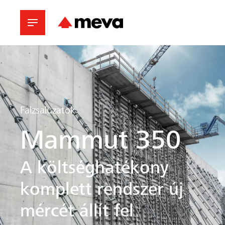
Falzsaluzatok
Mammut 350
A költséghatékony
komplett rendszer új
mércét állít fel