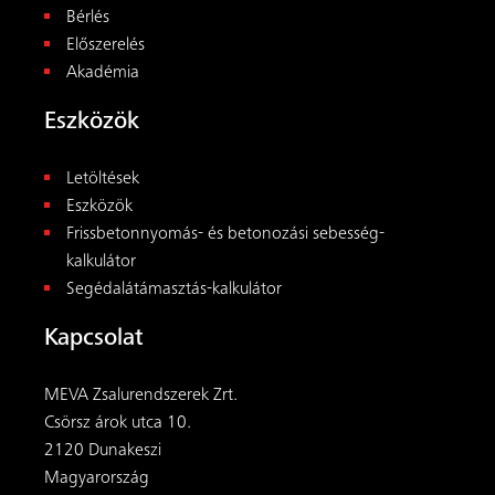
MEVA Zsalurendszerek Zrt.
Csörsz árok utca 10.
2120 Dunakeszi
Magyarország
+36 1 2722222
magyar@meva.net
© 2026
MEVA
. Minden jog fenntartva.
ÁSZF
|
Impresszum
|
Adatvédelem
Látogasson el hozzánk a közösségi
médiában: