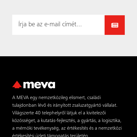
tulajdonban lévő és irányított zsaluzatgyártó vállalat.
Világszerte 40 telephelyről látjuk el a kivitelezői
közösséget, a kutatás-fejlesztés, a gyártás, a logisztika,
a mérnöki tevékenység, az értékesítés és a nemzetközi
értékesítési üzleti támogatás területén.
MEVA termékek
AluFix
AluStar
StarTec XT
Mammut XT
MevaDec
MT 60
LAB
MEVA FormSet
MEVA szolgáltatások