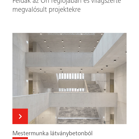
Mestermunka látványbetonból
Látványos pillérek