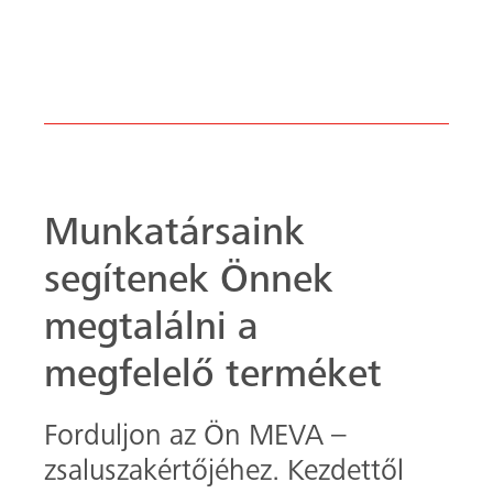
megfelelő terméket
Forduljon az Ön MEVA –
zsaluszakértőjéhez. Kezdettől
fogva minden
zsaluzási kérdésében
támogatást nyújtunk és segítünk
Önnek, hogy
sikeresen megvalósítsa
következő zsaluzási projektjét.