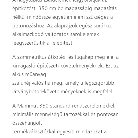
A nagytáblás zsaluelemek felgyorsítják az
építkezést. 350 cm belmagasságig magasítás
nélkül mindössze egyetlen elem szükséges a
betonozáshoz. Az alaprajzok egész sorához
alkalmazkodó változatos sarokelemek
leegyszerűsítik a felépítést.
A szimmetrikus átkötés- és fugakép megfelel a
kimagasló építészeti követelményeknek. Ezt az
alkus műanyag
zsaluhéj valósítja meg, amely a legszigorúbb
látványbeton-követelményeknek is megfelel.
A Mammut 350 standard rendszerelemekkel,
minimális mennyiségű tartozékkal és pontosan
összehangolt
termékválasztékkal egyesíti mindazokat a