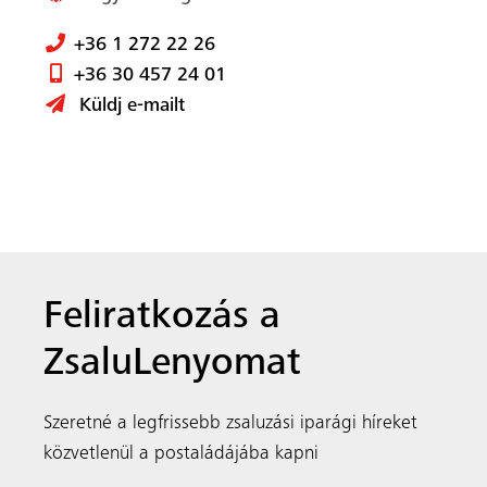
Szeretné a legfrissebb zsaluzási iparági híreket
közvetlenül a postaládájába kapni
A MEVA egy nemzetközileg elismert, családi