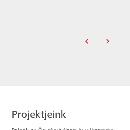
Projektjeink
Példák az Ön régiójában és világszerte
megvalósult projektekre