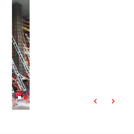
Kapcsolódó termékek
és tartozékok
A MEVA rendszereket nagyfokú
kompatibilitásra terveztük, így Ön időt
Rendszerfüggetlen
és pénzt takaríthat meg. Figyelmébe
tartozékok
ajánljuk a következő termékeket és
Meva
tartozékokat is: