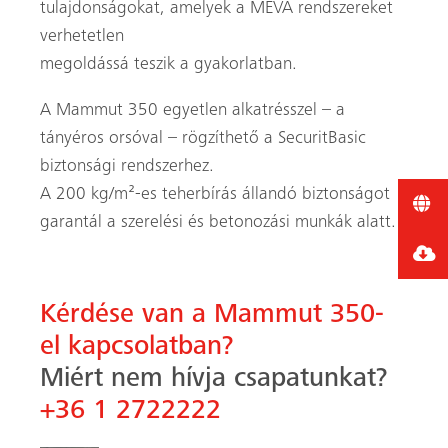
tulajdonságokat, amelyek a MEVA rendszereket
verhetetlen
megoldássá teszik a gyakorlatban.
A Mammut 350 egyetlen alkatrésszel – a
tányéros orsóval – rögzíthető a SecuritBasic
biztonsági rendszerhez.
A 200 kg/m²-es teherbírás állandó biztonságot
garantál a szerelési és betonozási munkák alatt.
Kérdése van a Mammut 350-
el kapcsolatban?
Miért nem hívja csapatunkat?
+36 1 2722222
Előző
Követk