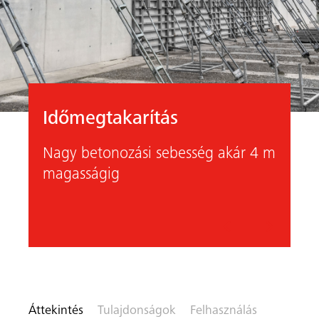
Időmegtakarítás
Nagy betonozási sebesség akár 4 m
on ide
magasságig
Előző
Követk
Áttekintés
Tulajdonságok
Felhasználás