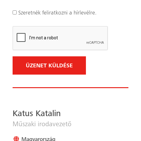
Katus Katalin
Műszaki irodavezető
Magyarország
+36 1 272 22 26
+36 30 457 24 01
Küldj e-mailt
Feliratkozás a
ZsaluLenyomat