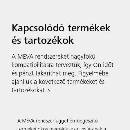
FormSet
A MEVA rendszerfüggetlen kiegészítő
termékei okos megoldásokat nyújtanak a
falvéglezárásokra, rögzítésekre,
átkötésekre, vagy akár az újra beépíthető
falkizárásokra, hogy a következő projektje a
lehető legegyszerűbb legyen.