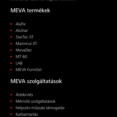
Áttekintés
Mérnöki szolgáltatások
Helyszíni műszaki támogatás
Karbantartás
Bérlés
Előszerelés
Akadémia
Eszközök
Letöltések
Eszközök
Frissbetonnyomás- és betonozási sebesség-
kalkulátor
Segédalátámasztás-kalkulátor
Kapcsolat