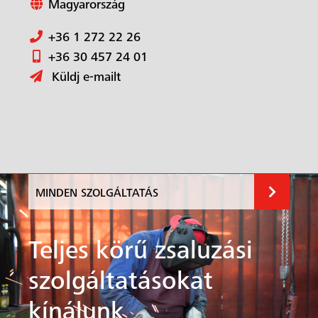
Magyarország
+36 1 272 22 26
+36 30 457 24 01
Küldj e-mailt
MINDEN SZOLGÁLTATÁS
Teljes körű zsaluzási
szolgáltatásokat
kínálunk