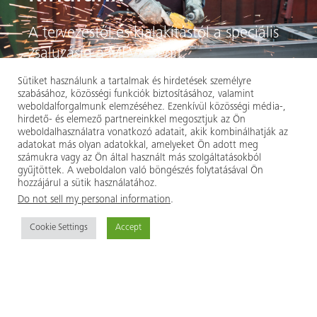
A tervezéstől és kialakítástól a speciális
zsaluzásig a MEVA segít.
Sütiket használunk a tartalmak és hirdetések személyre
szabásához, közösségi funkciók biztosításához, valamint
weboldalforgalmunk elemzéséhez. Ezenkívül közösségi média-,
hirdető- és elemező partnereinkkel megosztjuk az Ön
weboldalhasználatra vonatkozó adatait, akik kombinálhatják az
adatokat más olyan adatokkal, amelyeket Ön adott meg
számukra vagy az Ön által használt más szolgáltatásokból
gyűjtöttek. A weboldalon való böngészés folytatásával Ön
hozzájárul a sütik használatához.
Do not sell my personal information
.
A MEVA egy nemzetközileg elismert, családi
tulajdonban lévő és irányított zsaluzatgyártó vállalat.
Cookie Settings
Accept
Világszerte 40 telephelyről látjuk el a kivitelezői
közösséget, a kutatás-fejlesztés, a gyártás, a logisztika,
a mérnöki tevékenység, az értékesítés és a nemzetközi
értékesítési üzleti támogatás területén.