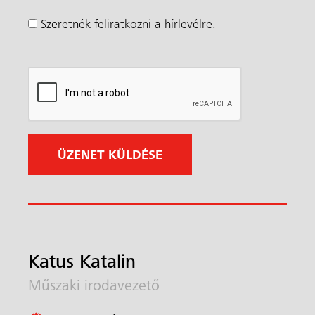
l
Szeretnék feliratkozni a hírlevélre.
e
z
ő
)
Katus Katalin
Műszaki irodavezető