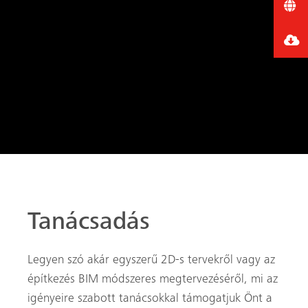
Tanácsadás
Legyen szó akár egyszerű 2D-s tervekről vagy az
építkezés BIM módszeres megtervezéséről, mi az
igényeire szabott tanácsokkal támogatjuk Önt a