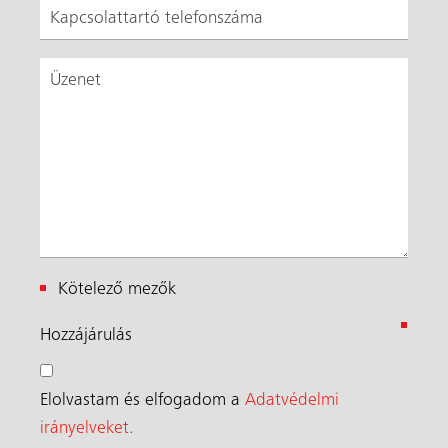
Kötelező mezők
(
Hozzájárulás
K
ö
Elolvastam és elfogadom a
Adatvédelmi
t
irányelveket.
e