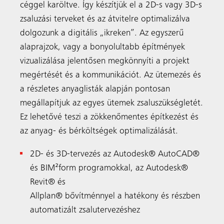
céggel karöltve. Így készítjük el a 2D-s vagy 3D-s
zsaluzási terveket és az átvitelre optimalizálva
dolgozunk a digitális „ikreken”. Az egyszerű
alaprajzok, vagy a bonyolultabb építmények
vizualizálása jelentősen megkönnyíti a projekt
megértését és a kommunikációt. Az ütemezés és
a részletes anyaglisták alapján pontosan
megállapítjuk az egyes ütemek zsaluszükségletét.
Ez lehetővé teszi a zökkenőmentes építkezést és
az anyag- és bérköltségek optimalizálását.
2D- és 3D-tervezés az Autodesk® AutoCAD®
és BIM²form programokkal, az Autodesk®
Revit® és
Keresés
Allplan® bővítménnyel a hatékony és részben
automatizált zsalutervezéshez