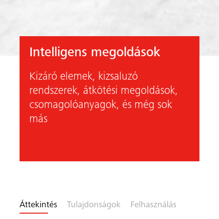
Intelligens megoldások
Kizáró elemek, kizsaluzó
rendszerek, átkötési megoldások,
csomagolóanyagok, és még sok
on ide
más
Előző
Követk
Áttekintés
Tulajdonságok
Felhasználás