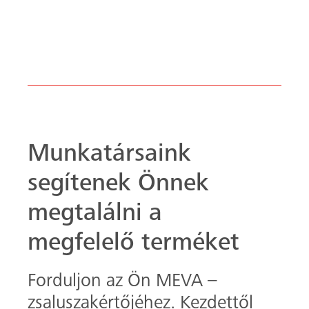
megfelelő terméket
Forduljon az Ön MEVA –
zsaluszakértőjéhez. Kezdettől
fogva minden
zsaluzási kérdésében
támogatást nyújtunk és segítünk
Önnek, hogy
sikeresen megvalósítsa
következő zsaluzási projektjét.