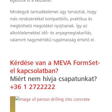
egészítik ki a készletet.
Mindegyik tartozékelemet úgy terveztük, hogy
más rendszerekkel kompatibilis, praktikus és
megbízható megoldást nyújtsanak. Így az
alkotóelemekkel idő- és anyagmegtakarítás,
valamint nagymértékű rugalmasság érhető el.
Kérdése van a MEVA FormSet-
el kapcsolatban?
Miért nem hívja csapatunkat?
+36 1 2722222
Előző
Követk