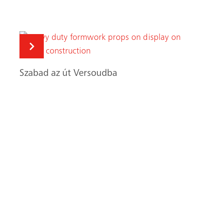
Munkatársaink
segítenek Önnek
megtalálni a