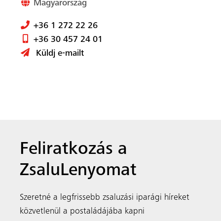
ZsaluLenyomat
Szeretné a legfrissebb zsaluzási iparági híreket
közvetlenül a postaládájába kapni
A MEVA egy nemzetközileg elismert, családi