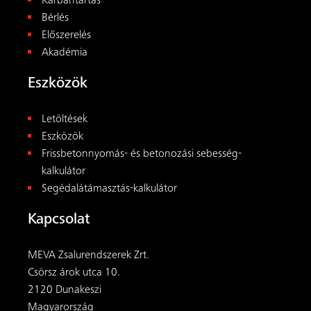
MEVA Zsalurendszerek Zrt.
Csörsz árok utca 10.
2120 Dunakeszi
Magyarország
+36 1 2722222
magyar@meva.net
© 2026
MEVA
. Minden jog fenntartva.
ÁSZF
|
Impresszum
|
Adatvédelem
Látogasson el hozzánk a közösségi