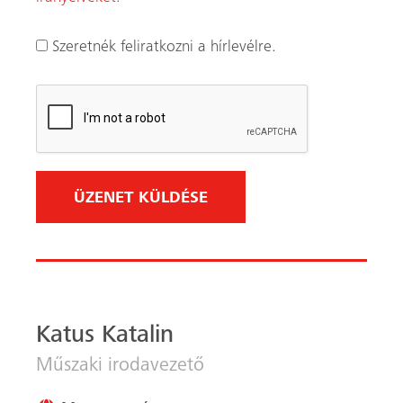
Katus Katalin
Műszaki irodavezető
Magyarország
+36 1 272 22 26
+36 30 457 24 01
Küldj e-mailt
Feliratkozás a