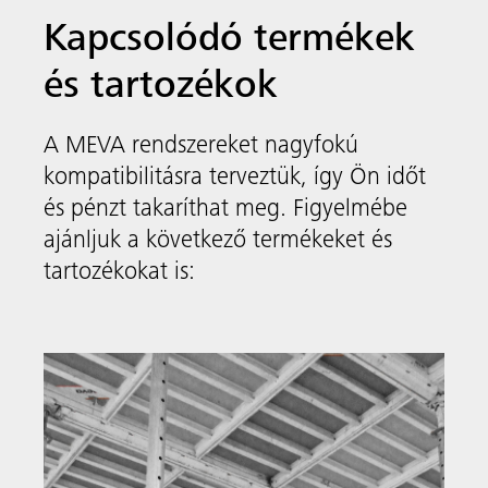
Kellékek
EuMax Pro
A MEVA átfogó födémtámasz választéka
lefedi a födémzsaluzás széles palettáját az
98 és 550 cm tartományban, ugyanakkor
szavatolják a biztonságot és a minőségi
teherbírást 20 és 30 kN között.