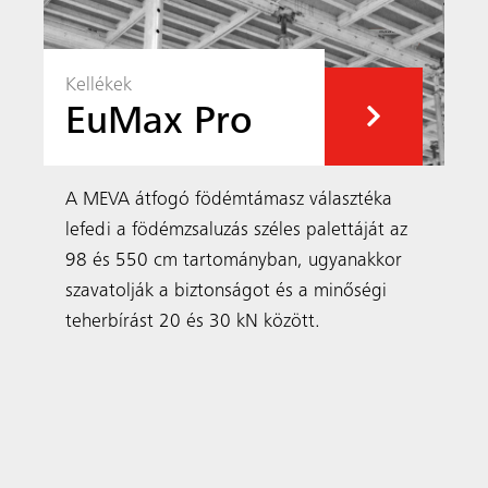
Projektjeink
Példák az Ön régiójában és világszerte