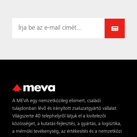
tulajdonban lévő és irányított zsaluzatgyártó vállalat.
Világszerte 40 telephelyről látjuk el a kivitelezői
közösséget, a kutatás-fejlesztés, a gyártás, a logisztika,
a mérnöki tevékenység, az értékesítés és a nemzetközi
értékesítési üzleti támogatás területén.
MEVA termékek
AluFix
AluStar
StarTec XT
Mammut XT
MevaDec
MT 60
LAB
MEVA FormSet
MEVA szolgáltatások