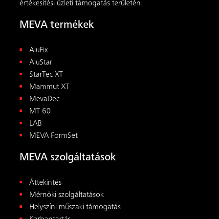
Áttekintés
Mérnöki szolgáltatások
Helyszíni műszaki támogatás
Karbantartás
Bérlés
Előszerelés
Akadémia
Eszközök
Letöltések
Eszközök
Frissbetonnyomás- és betonozási sebesség-
kalkulátor
Segédalátámasztás-kalkulátor
Kapcsolat