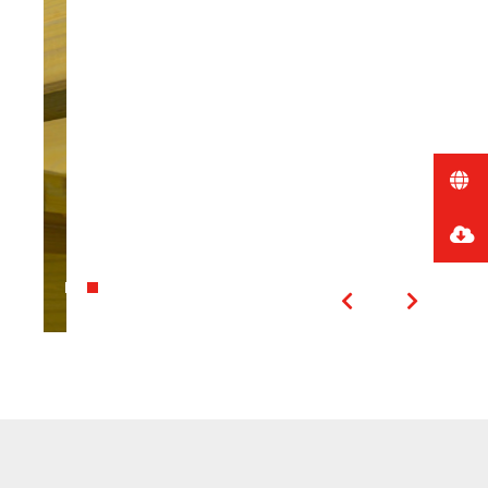
Kapcsolódó termékek
és tartozékok
A MEVA rendszereket nagyfokú
kompatibilitásra terveztük, így Ön időt
és pénzt takaríthat meg. Figyelmébe
ajánljuk a következő termékeket és
tartozékokat is: