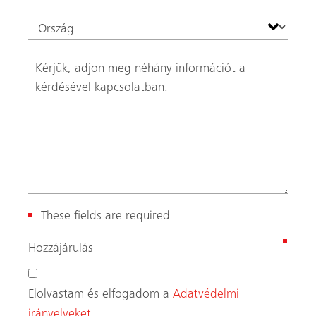
(
Hozzájárulás
K
ö
Elolvastam és elfogadom a
Adatvédelmi
t
irányelveket.
e
l
Szeretnék feliratkozni a hírlevélre.
e
z
ő
)