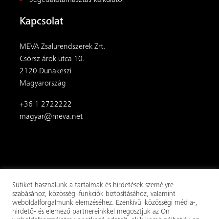
Segédalátámasztás-kalkulátor
Kapcsolat
MEVA Zsalurendszerek Zrt.
Csörsz árok utca 10.
2120 Dunakeszi
Magyarország
+36 1 2722222
magyar@meva.net
Sütiket használunk a tartalmak és hirdetések személyre
szabásához, közösségi funkciók biztosításához, valamint
weboldalforgalmunk elemzéséhez. Ezenkívül közösségi média-,
hirdető- és elemező partnereinkkel megosztjuk az Ön
© 2026
MEVA
. Minden jog fenntartva.