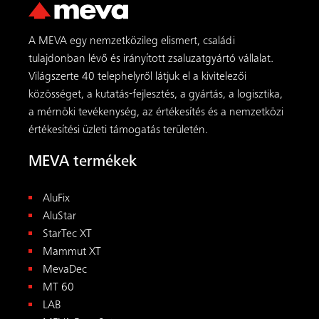
A MEVA egy nemzetközileg elismert, családi
tulajdonban lévő és irányított zsaluzatgyártó vállalat.
Világszerte 40 telephelyről látjuk el a kivitelezői
közösséget, a kutatás-fejlesztés, a gyártás, a logisztika,
a mérnöki tevékenység, az értékesítés és a nemzetközi
értékesítési üzleti támogatás területén.
MEVA termékek
AluFix
AluStar
StarTec XT
Mammut XT
MevaDec
MT 60
LAB