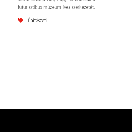
futurisztikus múzeum íves szerkezetét.
Építészeti
TOVÁBBI TERMÉKEK