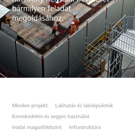
bármilyen feladat
megoldásához.
on ide
Minden projekt
Lakhatás és lakóépületek
Kereskedelmi és vegyes használat
Irodai magasföldszint
Infrastruktúra