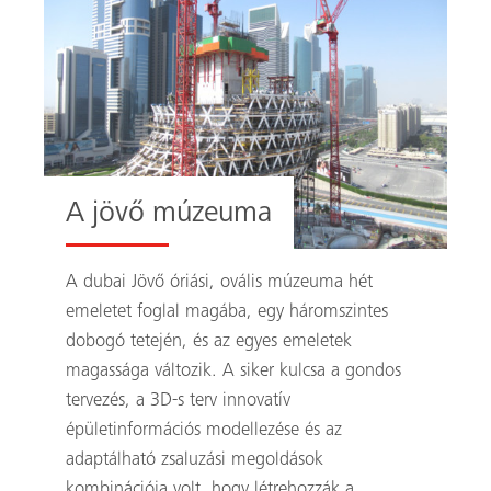
A jövő múzeuma
A dubai Jövő óriási, ovális múzeuma hét
emeletet foglal magába, egy háromszintes
dobogó tetején, és az egyes emeletek
magassága változik. A siker kulcsa a gondos
tervezés, a 3D-s terv innovatív
épületinformációs modellezése és az
adaptálható zsaluzási megoldások
kombinációja volt, hogy létrehozzák a