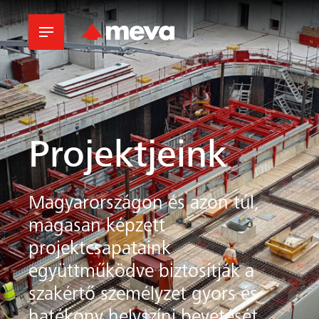
Projektjeink
Magyarországon és azon túl,
magasan képzett
projektcsapataink
együttműködve biztosítják a
szakértő személyzet gyors és
hatékony helyszíni bevetését