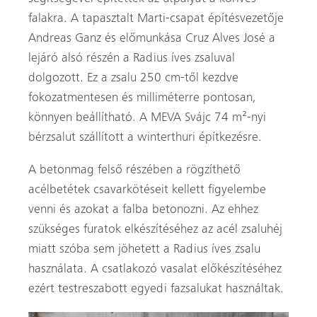
falakra. A tapasztalt Marti-csapat építésvezetője
Andreas Ganz és előmunkása Cruz Alves José a
lejáró alsó részén a Radius íves zsaluval
dolgozott. Ez a zsalu 250 cm-től kezdve
fokozatmentesen és milliméterre pontosan,
könnyen beállítható. A MEVA Svájc 74 m²-nyi
bérzsalut szállított a winterthuri építkezésre.
A betonmag felső részében a rögzíthető
acélbetétek csavarkötéseit kellett figyelembe
venni és azokat a falba betonozni. Az ehhez
szükséges furatok elkészítéséhez az acél zsaluhéj
miatt szóba sem jöhetett a Radius íves zsalu
használata. A csatlakozó vasalat előkészítéséhez
ezért testreszabott egyedi fazsalukat használtak.