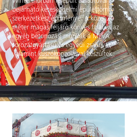
Winterthurban felépült az autóval
bejárható kereskedelmi épülettömb
szerkezetkész építménye. A közel 20
méter magas feljáró köríves falai és az
egyéb betonozási munkák a MEVA
sorozatgyártású és egyedi zsaluival,
valamint kúszókonzolaival készültek.
on ide