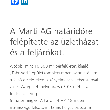
Fa
Li
ce
nk
b
ed
o
In
A Marti AG határidőre
ok
felépítette az üzletházat
és a feljárókat.
A több, mint 10.500 m² bérfelületet kínáló
„Fahrwerk” épületkomplexumban az áruszállítás
a felső emeleteken is kényelmesen, teherautóval
zajlik. Az épület mélygarázsa 3,05 méter, a
földszint pedig
5 méter magas. A három 4 – 4,18 méter
magasságú felső szint tágas helyet biztosít a