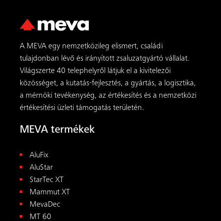
A MEVA egy nemzetközileg elismert, családi
tulajdonban lévő és irányított zsaluzatgyártó vállalat.
Világszerte 40 telephelyről látjuk el a kivitelezői
közösséget, a kutatás-fejlesztés, a gyártás, a logisztika,
a mérnöki tevékenység, az értékesítés és a nemzetközi
értékesítési üzleti támogatás területén.
MEVA termékek
AluFix
AluStar
StarTec XT
Mammut XT
MevaDec
MT 60