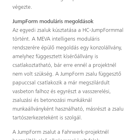
végezte.
JumpForm moduláris megoldások
Az egyedi zsaluk kúsztatása a HC-JumpFormmal
történt. A MEVA intelligens moduláris
rendszerére épülő megoldás egy konzolállvány,
amelyhez függesztett kísérőállvány is
csatlakoztatható, bár erre ennél a projektnél
nem volt szükség. A JumpForm zsalu függesztő
papuccsal csatlakozik a már megszilárdult
vasbeton falhoz és egyrészt a vasszerelési,
Keresés
zsaluzási és betonozási munkáknál
munkaállványként használható, másrészt a zsalu
tartószerkezeteként is szolgál.
A JumpForm zsalut a Fahrwerk-projektnél