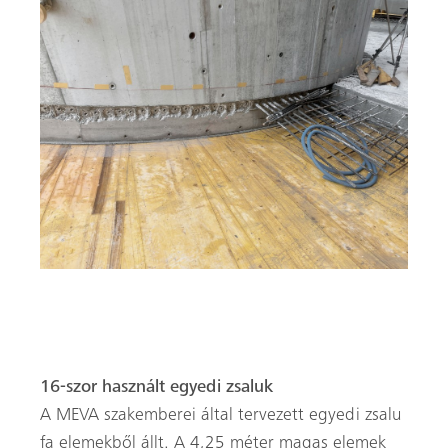
A rögzíthető acélbetétek csavarkötéseit bebetonozták.
16-szor használt egyedi zsaluk
A MEVA szakemberei által tervezett egyedi zsalu
fa elemekből állt. A 4,25 méter magas elemek