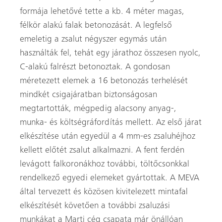
formája lehetővé tette a kb. 4 méter magas,
félkör alakú falak betonozását. A legfelső
emeletig a zsalut négyszer egymás után
használták fel, tehát egy járathoz összesen nyolc,
C-alakú falrészt betonoztak. A gondosan
méretezett elemek a 16 betonozás terhelését
mindkét csigajáratban biztonságosan
megtartották, mégpedig alacsony anyag-,
munka- és költségráfordítás mellett. Az első járat
elkészítése után egyedül a 4 mm-es zsaluhéjhoz
kellett előtét zsalut alkalmazni. A fent ferdén
levágott falkoronákhoz további, töltőcsonkkal
rendelkező egyedi elemeket gyártottak. A MEVA
által tervezett és közösen kivitelezett mintafal
elkészítését követően a további zsaluzási
munkákat a Marti cég csapata már önállóan