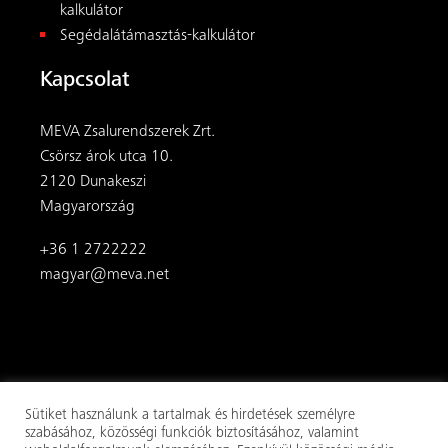
kalkulátor
Segédalátámasztás-kalkulátor
Kapcsolat
MEVA Zsalurendszerek Zrt.
Csörsz árok utca 10.
2120 Dunakeszi
Magyarország
+36 1 2722222
magyar@meva.net
Sütiket használunk a tartalmak és hirdetések személyre
szabásához, közösségi funkciók biztosításához, valamint