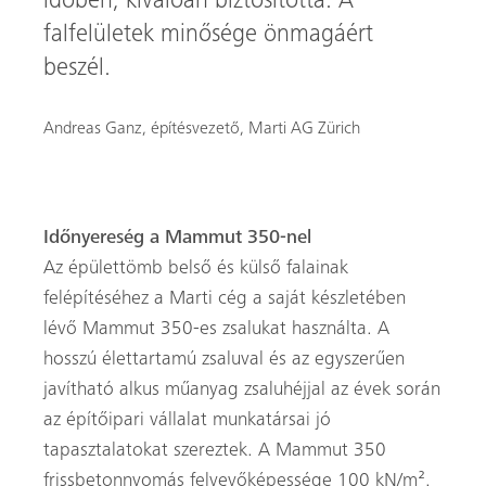
időben, kiválóan biztosította. A
falfelületek minősége önmagáért
beszél.
Andreas Ganz, építésvezető, Marti AG Zürich
Időnyereség a Mammut 350-nel
Az épülettömb belső és külső falainak
felépítéséhez a Marti cég a saját készletében
lévő Mammut 350-es zsalukat használta. A
hosszú élettartamú zsaluval és az egyszerűen
javítható alkus műanyag zsaluhéjjal az évek során
az építőipari vállalat munkatársai jó
tapasztalatokat szereztek. A Mammut 350
frissbetonnyomás felvevőképessége 100 kN/m².