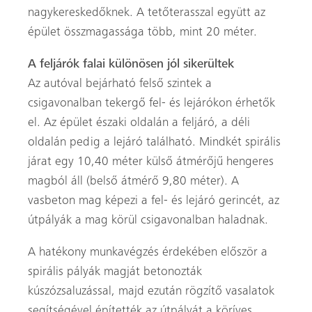
nagykereskedőknek. A tetőterasszal együtt az
épület összmagassága több, mint 20 méter.
A feljárók falai különösen jól sikerültek
Az autóval bejárható felső szintek a
csigavonalban tekergő fel- és lejárókon érhetők
el. Az épület északi oldalán a feljáró, a déli
oldalán pedig a lejáró található. Mindkét spirális
járat egy 10,40 méter külső átmérőjű hengeres
magból áll (belső átmérő 9,80 méter). A
vasbeton mag képezi a fel- és lejáró gerincét, az
útpályák a mag körül csigavonalban haladnak.
A hatékony munkavégzés érdekében először a
spirális pályák magját betonozták
kúszózsaluzással, majd ezután rögzítő vasalatok
segítségével építették az útpályát a köríves