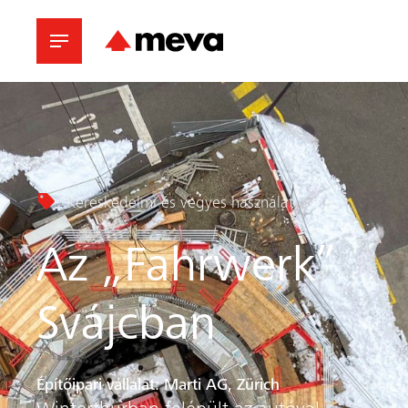
Kereskedelmi és vegyes használat
Az „Fahrwerk”
Svájcban
Építőipari vállalat: Marti AG, Zürich