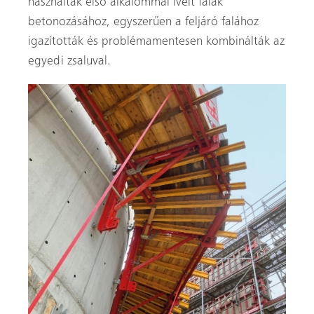
használták első alkalommal ívelt falak
betonozásához, egyszerűen a feljáró falához
igazították és problémamentesen kombinálták az
egyedi zsaluval.