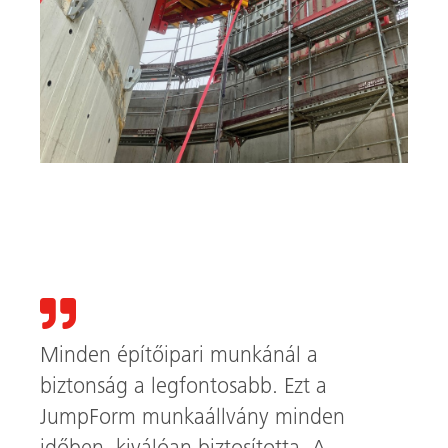
A JumpForm függesztő papuccsal csatlakozik a
megkötött vasbeton falhoz.
Minden építőipari munkánál a
biztonság a legfontosabb. Ezt a
JumpForm munkaállvány minden