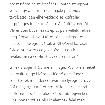
hosszúságát és szélességét. Fontos szempont
volt, hogy a harmonikus fugakép azonos
távolságokban elhelyezkedő és kizárólag
függőleges fugákból álljon. Az építészmérnök,
Oliver Steinbauer és az építőipari vállalat előre
megtárgyalták az átkötés- és fugaképet és a
felület minőségét. „Csak a MEVA-val közösen
folytatott szoros egyeztetéssel tudtuk
kiválasztani az optimális zsalurendszert”.
Ennek alapján 1,50 méter magas AluFix elemeket
használtak, így kizárólag függőleges fugák
keletkeztek a medence kívánt mélységében. Az
építmény 8,50 méter hosszú lett. Ez tíz darab
0,75 méter széles, plusz két darab, egyenként
0,50 méter széles AluFix elemnek felel meg.