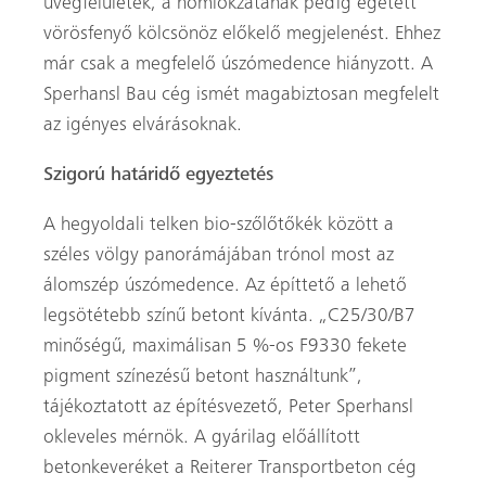
üvegfelületek, a homlokzatának pedig égetett
vörösfenyő kölcsönöz előkelő megjelenést. Ehhez
már csak a megfelelő úszómedence hiányzott. A
Sperhansl Bau cég ismét magabiztosan megfelelt
az igényes elvárásoknak.
Szigorú határidő egyeztetés
A hegyoldali telken bio-szőlőtőkék között a
széles völgy panorámájában trónol most az
álomszép úszómedence. Az építtető a lehető
legsötétebb színű betont kívánta. „C25/30/B7
minőségű, maximálisan 5 %-os F9330 fekete
pigment színezésű betont használtunk”,
tájékoztatott az építésvezető, Peter Sperhansl
okleveles mérnök. A gyárilag előállított
betonkeveréket a Reiterer Transportbeton cég