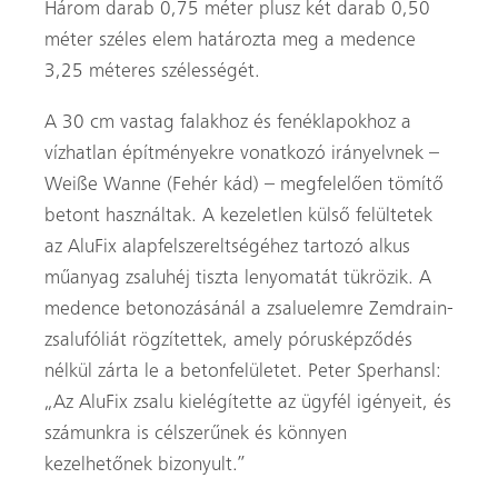
Három darab 0,75 méter plusz két darab 0,50
méter széles elem határozta meg a medence
3,25 méteres szélességét.
A 30 cm vastag falakhoz és fenéklapokhoz a
vízhatlan építményekre vonatkozó irányelvnek –
Weiße Wanne (Fehér kád) – megfelelően tömítő
betont használtak. A kezeletlen külső felültetek
az AluFix alapfelszereltségéhez tartozó alkus
műanyag zsaluhéj tiszta lenyomatát tükrözik. A
medence betonozásánál a zsaluelemre Zemdrain-
zsalufóliát rögzítettek, amely pórusképződés
nélkül zárta le a betonfelületet. Peter Sperhansl:
„Az AluFix zsalu kielégítette az ügyfél igényeit, és
számunkra is célszerűnek és könnyen
kezelhetőnek bizonyult.”