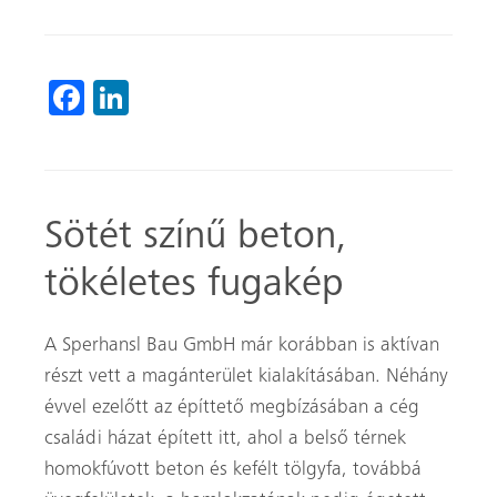
Fa
Li
ce
nk
b
ed
o
In
Sötét színű beton,
ok
tökéletes fugakép
A Sperhansl Bau GmbH már korábban is aktívan
részt vett a magánterület kialakításában. Néhány
évvel ezelőtt az építtető megbízásában a cég
családi házat épített itt, ahol a belső térnek
homokfúvott beton és kefélt tölgyfa, továbbá