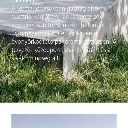
Thernberg
A termálforrásokban gazdag alsó-
ausztriai régióban, lankás borvidék
közepén, sötétre színezett betonból
úszómedencét építettek – szemet
gyönyörködtető panoráma háttérben. A
tervezés középpontjában a dizájn és a
kiváló minőség állt.
on ide