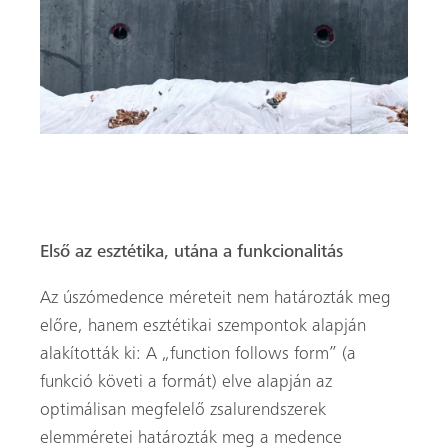
© Sperhansl-Bau
Első az esztétika, utána a funkcionalitás
Keresés
Az úszómedence méreteit nem határozták meg
előre, hanem esztétikai szempontok alapján
alakították ki: A „function follows form” (a
funkció követi a formát) elve alapján az
optimálisan megfelelő zsalurendszerek
elemméretei határozták meg a medence