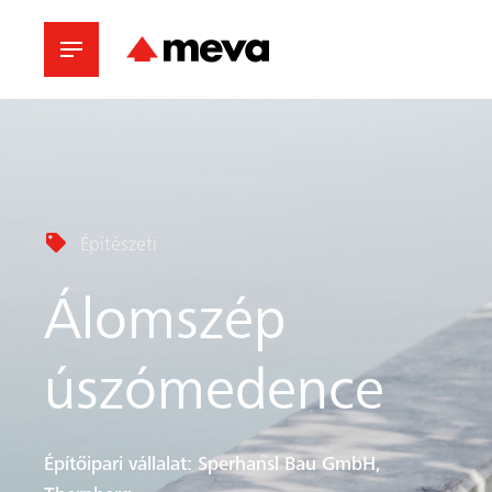
Építészeti
Álomszép
úszómedence
Építőipari vállalat: Sperhansl Bau GmbH,