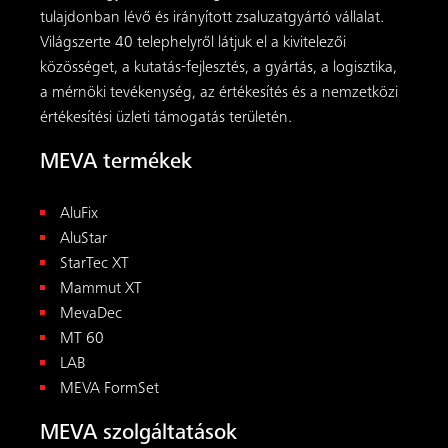
tulajdonban lévő és irányított zsaluzatgyártó vállalat.
Világszerte 40 telephelyről látjuk el a kivitelezői
közösséget, a kutatás-fejlesztés, a gyártás, a logisztika,
a mérnöki tevékenység, az értékesítés és a nemzetközi
értékesítési üzleti támogatás területén.
MEVA termékek
AluFix
AluStar
StarTec XT
Mammut XT
MevaDec
MT 60
LAB
MEVA FormSet
MEVA szolgáltatások