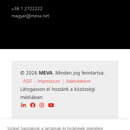
+36 1 2722222
magyar@meva.net
© 2026
MEVA
. Minden jog fenntartva.
ÁSZF
|
Impresszum
|
Adatvédelem
Látogasson el hozzánk a közösségi
médiában:
Sütiket használunk a tartalmak és hirdetések személyre