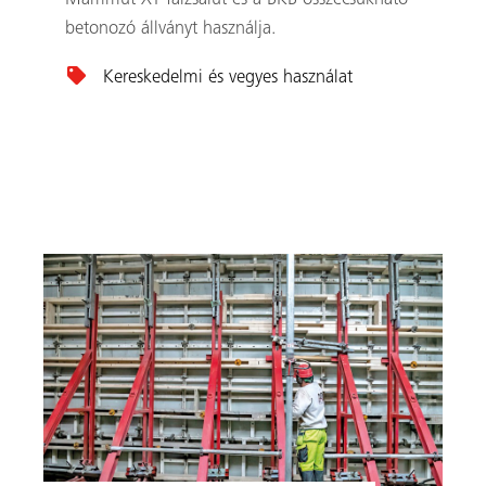
Mammut XT falzsalut és a BKB összecsukható
betonozó állványt használja.
Kereskedelmi és vegyes használat