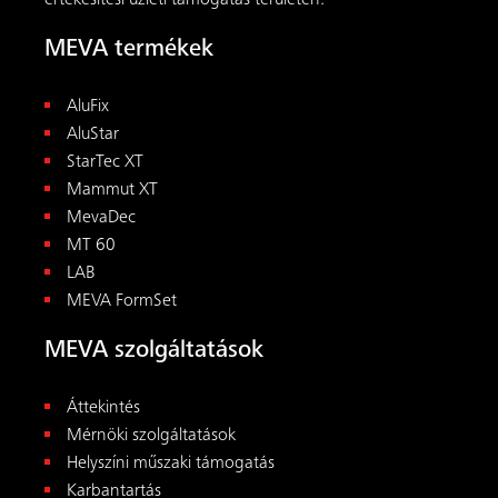
értékesítési üzleti támogatás területén.
MEVA termékek
AluFix
AluStar
StarTec XT
Mammut XT
MevaDec
MT 60
LAB
MEVA FormSet
MEVA szolgáltatások
Áttekintés
Mérnöki szolgáltatások
Helyszíni műszaki támogatás
Karbantartás