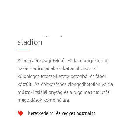
Szemet gyönyörködtető
stadion
A magyarországi Felcsút FC labdarúgóklub új
hazai stadionjának szokatlanul összetett
különleges tetőszerkezete betonból és fából
készült. Az építkezéshez elengedhetetlen volt a
műszaki találékonyság és a rugalmas zsaluzási
megoldások kombinálása.
Kereskedelmi és vegyes használat