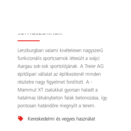
Modern otthon a
tornászoknak
Lenzburgban valami kivételesen nagyszerű
funkcionális sportcsarnok létesült a svájci
Aargau sok-sok sportolójának. A Treier AG
építőipari vállalat az építkezésnél minden
részletre nagy figyelmet fordított. A ­
Mammut XT zsalukkal gyorsan haladt a
hatalmas látványbeton falak betonozása, így
pontosan határidőre megnyílt a terem.
Kereskedelmi és vegyes használat