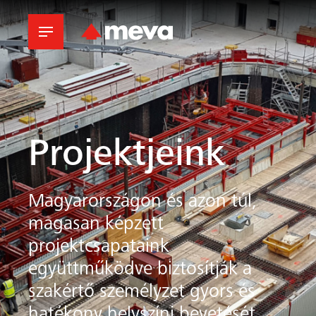
Projektjeink
Magyarországon és azon túl,
magasan képzett
projektcsapataink
együttműködve biztosítják a
szakértő személyzet gyors és
hatékony helyszíni bevetését