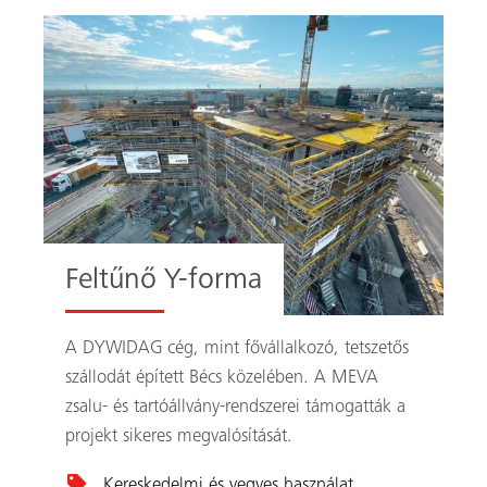
Feltűnő Y-forma
A DYWIDAG cég, mint fővállalkozó, tetszetős
szállodát épített Bécs közelében. A MEVA
zsalu- és tartóállvány-rendszerei támogatták a
projekt sikeres megvalósítását.
Kereskedelmi és vegyes használat