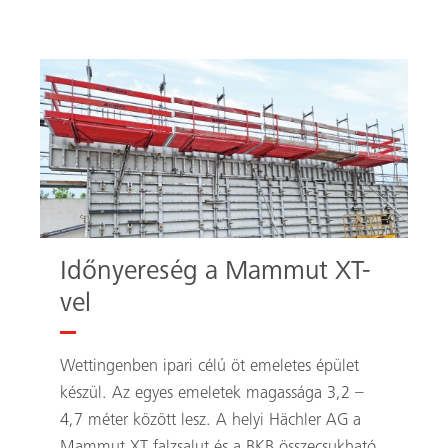
Időnyereség a Mammut XT-
vel
Wettingenben ipari célú öt emeletes épület
készül. Az egyes emeletek magassága 3,2 –
4,7 méter között lesz. A helyi Hächler AG a