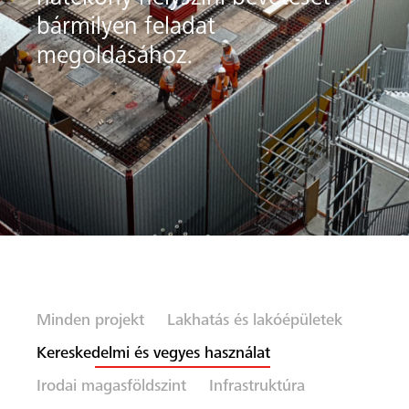
bármilyen feladat
megoldásához.
on ide
Minden projekt
Lakhatás és lakóépületek
Kereskedelmi és vegyes használat
Irodai magasföldszint
Infrastruktúra