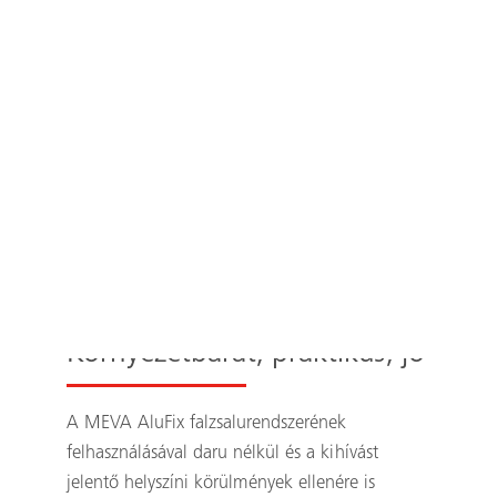
Környezetbarát, praktikus, jó
A MEVA AluFix falzsalurendszerének
felhasználásával daru nélkül és a kihívást
jelentő helyszíni körülmények ellenére is