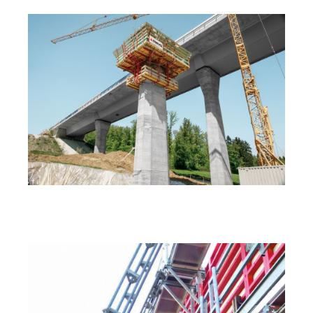
Dultenaugrabenbrücke Süd, Rheinfelden, Németország
(KLK 230-as kúszóállvány).