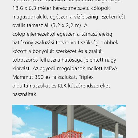
méterrel a vízszint alatt. Különböző magasságú,
18,6 x 6,3 méter keresztmetszetű cölöpök
magasodnak ki, egészen a vízfelszínig. Ezeken két
ovális támasz áll (3,2 x 2,2 m). A
cölöpfejlemezektől egészen a támaszfejekig
hatékony zsaluzási tervre volt szükség. Többek
között a bonyolult szerkezet és a zsaluk
többszörös felhasználhatósága jelentett nagy
kihívást. Az egyedi megoldások mellett MEVA
Mammut 350-es falzsalukat, Triplex
oldaltámaszokat és KLK kúszórendszereket
használtak.