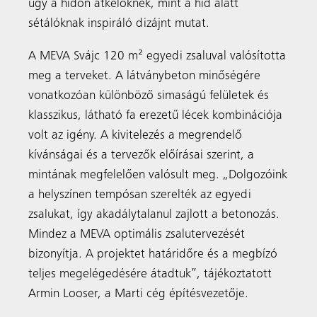
úgy a hídon átkelőknek, mint a híd alatt
sétálóknak inspiráló dizájnt mutat.
A MEVA Svájc 120 m² egyedi zsaluval valósította
meg a terveket. A látványbeton minőségére
vonatkozóan különböző simaságú felületek és
klasszikus, látható fa erezetű lécek kombinációja
volt az igény. A kivitelezés a megrendelő
kívánságai és a tervezők előírásai szerint, a
mintának megfelelően valósult meg. „Dolgozóink
a helyszínen tempósan szerelték az egyedi
zsalukat, így akadálytalanul zajlott a betonozás.
Mindez a MEVA optimális zsalutervezését
bizonyítja. A projektet határidőre és a megbízó
teljes megelégedésére átadtuk”, tájékoztatott
Armin Looser, a Marti cég építésvezetője.