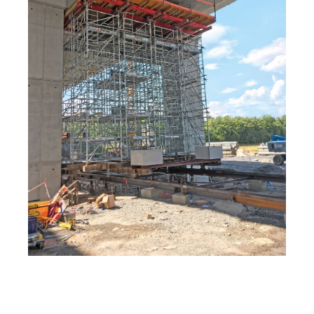
Autópályahíd Heilbronn-nál, MT 60-as tartóállvány,
síneken mozgatható.