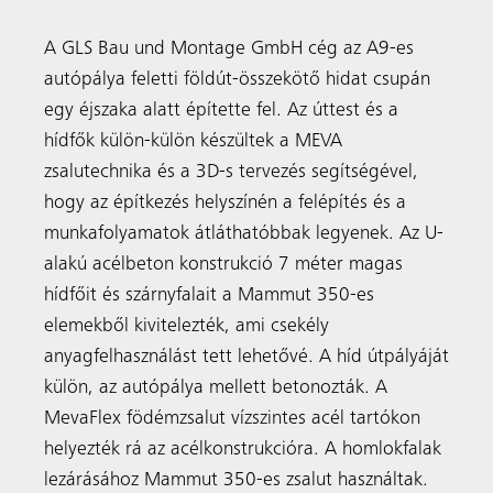
A GLS Bau und Montage GmbH cég az A9-es
autópálya feletti földút-összekötő hidat csupán
egy éjszaka alatt építette fel. Az úttest és a
hídfők külön-külön készültek a MEVA
zsalutechnika és a 3D-s tervezés segítségével,
hogy az építkezés helyszínén a felépítés és a
munkafolyamatok átláthatóbbak legyenek. Az U-
alakú acélbeton konstrukció 7 méter magas
hídfőit és szárnyfalait a Mammut 350-es
elemekből kivitelezték, ami csekély
anyagfelhasználást tett lehetővé. A híd útpályáját
külön, az autópálya mellett betonozták. A
MevaFlex födémzsalut vízszintes acél tartókon
helyezték rá az acélkonstrukcióra. A homlokfalak
lezárásához Mammut 350-es zsalut használtak.