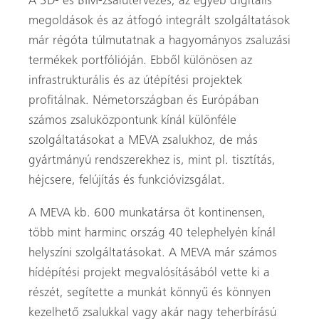
A 3D- és BIM-zsalutervezés, az egyéb digitális
megoldások és az átfogó integrált szolgáltatások
már régóta túlmutatnak a hagyományos zsaluzási
termékek portfólióján. Ebből különösen az
infrastrukturális és az útépítési projektek
profitálnak. Németországban és Európában
számos zsaluközpontunk kínál különféle
szolgáltatásokat a MEVA zsalukhoz, de más
gyártmányú rendszerekhez is, mint pl. tisztítás,
héjcsere, felújítás és funkcióvizsgálat.
A MEVA kb. 600 munkatársa öt kontinensen,
több mint harminc ország 40 telephelyén kínál
helyszíni szolgáltatásokat. A MEVA már számos
hídépítési projekt megvalósításából vette ki a
részét, segítette a munkát könnyű és könnyen
kezelhető zsalukkal vagy akár nagy teherbírású