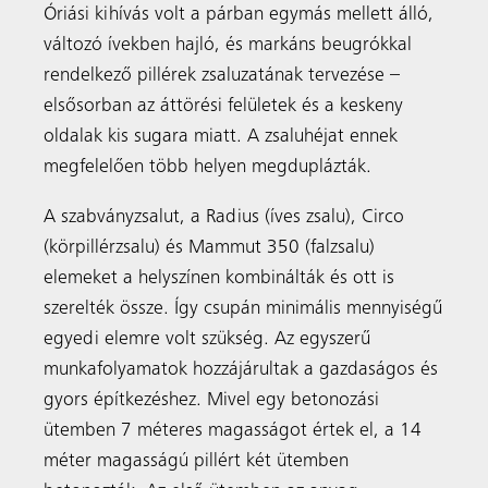
Óriási kihívás volt a párban egymás mellett álló,
változó ívekben hajló, és markáns beugrókkal
rendelkező pillérek zsaluzatának tervezése –
elsősorban az áttörési felületek és a keskeny
oldalak kis sugara miatt. A zsaluhéjat ennek
megfelelően több helyen megduplázták.
A szabványzsalut, a Radius (íves zsalu), Circo
(körpillérzsalu) és Mammut 350 (falzsalu)
elemeket a helyszínen kombinálták és ott is
szerelték össze. Így csupán minimális mennyiségű
egyedi elemre volt szükség. Az egyszerű
munkafolyamatok hozzájárultak a gazdaságos és
gyors építkezéshez. Mivel egy betonozási
ütemben 7 méteres magasságot értek el, a 14
méter magasságú pillért két ütemben