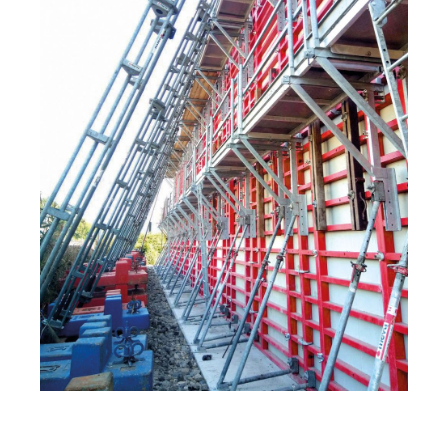
Vasúti pálya felett ívelő közúti híd, Versoud,
Franciaország, karcsú felépítmény Mammut 350 és