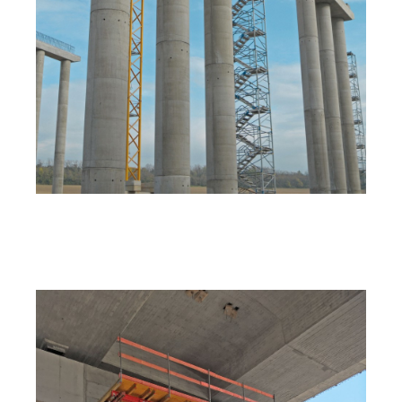
Völgyhíd az M6-os autópálya felett Budapestnél,
Magyarország (Circo körpillérzsalu, KLK 230-as
kúszóállvány).