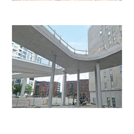
Vasúti híd hídfői, Pilbara bányavidék, Ausztrália
(Mammut 350).
Rooftop Garden kialakítása a Cabinn-Hotelben,
Koppenhága (tartóállvány, MT 60, egyedi zsalu, AluStar
és StarTec falzsaluk).