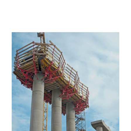
SecuritBasic zsalukkal, biztonságos munkavégzés
közvetlenül a vasúti pálya mellett.