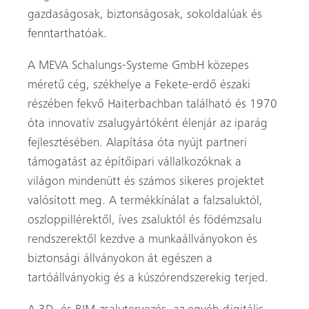
gazdaságosak, biztonságosak, sokoldalúak és
fenntarthatóak.
A MEVA Schalungs-Systeme GmbH közepes
méretű cég, székhelye a Fekete-erdő északi
részében fekvő Haiterbachban található és 1970
óta innovatív zsalugyártóként élenjár az iparág
fejlesztésében. Alapítása óta nyújt partneri
támogatást az építőipari vállalkozóknak a
világon mindenütt és számos sikeres projektet
valósított meg. A termékkínálat a falzsaluktól,
oszloppillérektől, íves zsaluktól és födémzsalu
rendszerektől kezdve a munkaállványokon és
biztonsági állványokon át egészen a
tartóállványokig és a kúszórendszerekig terjed.