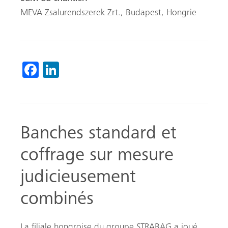
MEVA Zsalurendszerek Zrt., Budapest, Hongrie
Fa
Li
ce
nk
b
ed
o
In
Banches standard et
ok
coffrage sur mesure
judicieusement
combinés
La filiale hongroise du groupe STRABAG a joué