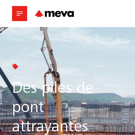
Infrastructure
Des piles de
pont
attrayantes