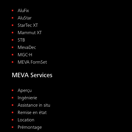
AluFix
AluStar
StarTec XT
Mammut XT
STB
MevaDec
MGC-H
MEVA FormSet
MEVA Services
Aperçu
Ingénierie
Assistance in situ
Remise en état
Location
Prémontage