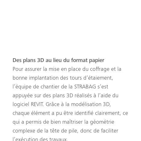
ont également été mis en œuvre, notamment pour les
têtes des piles. La tour d’étaiement MEP épouse
facilement la forme elliptique des piles : le résultat est
impeccable.
Des plans 3D au lieu du format papier
Pour assurer la mise en place du coffrage et la
bonne implantation des tours d’étaiement,
l’équipe de chantier de la STRABAG s’est
appuyée sur des plans 3D réalisés à l’aide du
logiciel REVIT. Grâce à la modélisation 3D,
chaque élément a pu être identifié clairement, ce
qui a permis de bien maîtriser la géométrie
complexe de la tête de pile, donc de faciliter
l’exécution des travaux.