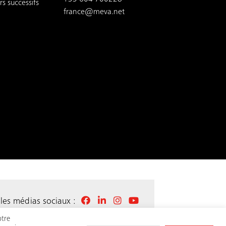
s successifs
france@meva.net
 les médias sociaux :
otre