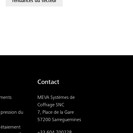
Tendances du secteur
Contact
ements
MEVA Systèmes de
Coffrage SNC
 pression du
7, Place de la Gare
57200 Sarreguemines
r étaiement
+33 604 700228