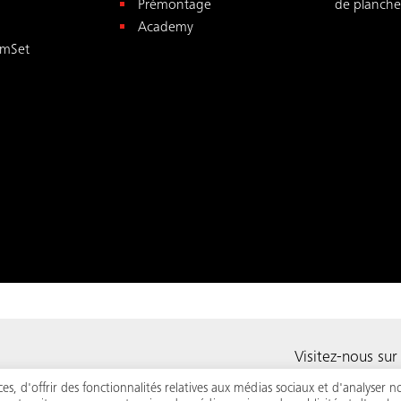
Prémontage
de plancher
Academy
mSet
vés.
Visitez-nous sur
 de confidentialité
, d'offrir des fonctionnalités relatives aux médias sociaux et d'analyser n