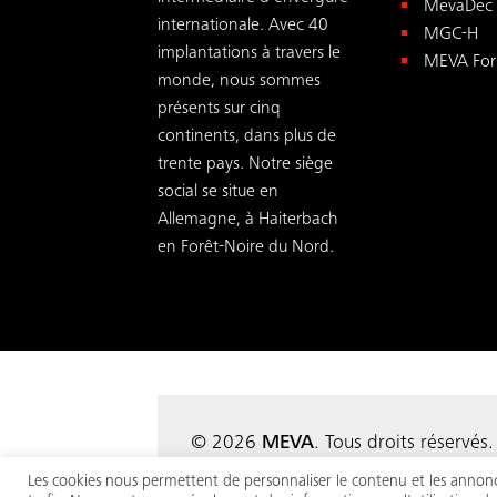
MevaDec
internationale. Avec 40
MGC-H
implantations à travers le
MEVA For
monde, nous sommes
présents sur cinq
continents, dans plus de
trente pays. Notre siège
social se situe en
Allemagne, à Haiterbach
en Forêt-Noire du Nord.
© 2026
MEVA
. Tous droits réser
Conditions
Mentions légales
Politique
|
|
Les cookies nous permettent de personnaliser le contenu et les annonces