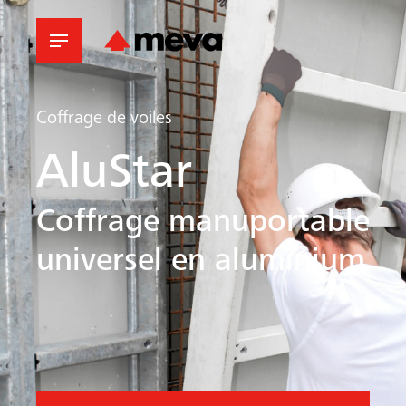
Coffrage de voiles
AluStar
Coffrage manuportable
universel en aluminium