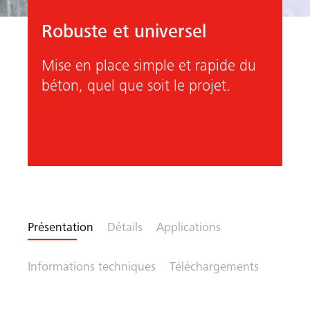
Robuste et universel
Mise en place simple et rapide du
béton, quel que soit le projet.
he
Précédent
Suivant
Présentation
Détails
Applications
Informations techniques
Téléchargements