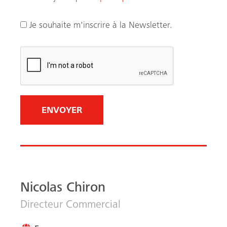
c
e
Je souhaite m'inscrire à la Newsletter.
s
s
a
i
r
e
)
Nicolas Chiron
Directeur Commercial