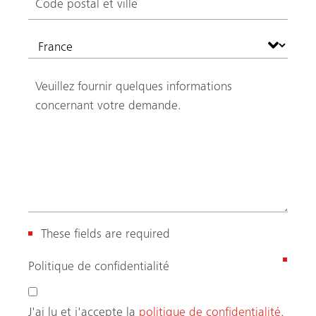
These fields are required
(
Politique de confidentialité
N
é
J'ai lu et j'accepte la
politique de confidentialité.