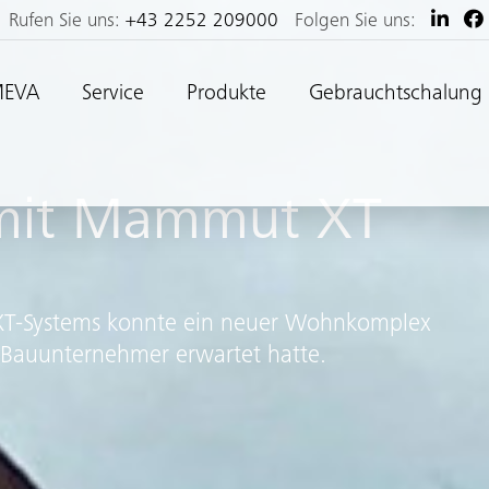
Rufen Sie uns:
+43 2252 209000
Folgen Sie uns:
MEVA
Service
Produkte
Gebrauchtschalung
 mit Mammut XT
XT-Systems konnte ein neuer Wohnkomplex
r Bauunternehmer erwartet hatte.