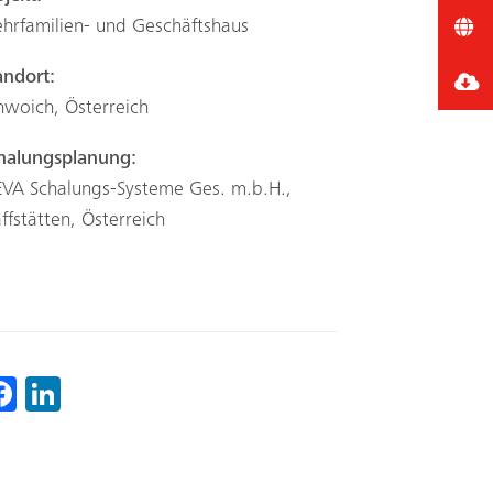
hrfamilien- und Geschäftshaus
andort:
hwoich, Österreich
halungsplanung:
VA Schalungs-Systeme Ges. m.b.H.,
affstätten, Österreich
Fa
Li
ce
nk
b
ed