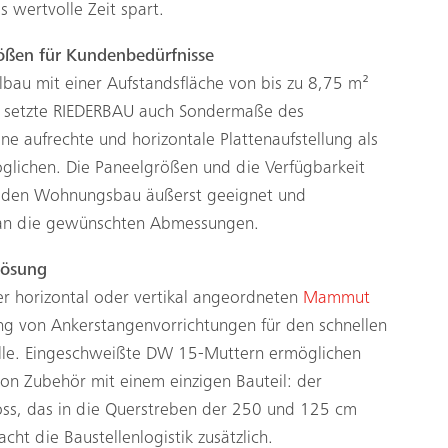
wertvolle Zeit spart.
ößen für Kundenbedürfnisse
elbau mit einer Aufstandsfläche von bis zu 8,75 m²
n setzte RIEDERBAU auch Sondermaße des
ine aufrechte und horizontale Plattenaufstellung als
öglichen. Die Paneelgrößen und die Verfügbarkeit
ür den Wohnungsbau äußerst geeignet und
 an die gewünschten Abmessungen.
Lösung
der horizontal oder vertikal angeordneten
Mammut
ng von Ankerstangenvorrichtungen für den schnellen
elle. Eingeschweißte DW 15-Muttern ermöglichen
von Zubehör mit einem einzigen Bauteil: der
oss, das in die Querstreben der 250 und 125 cm
acht die Baustellenlogistik zusätzlich.