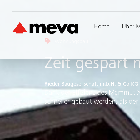
Home
Über 
Wohnungsbau
Zeit gespart
Rieder Baugesellschaft m.b.H. & Co KG
Dank der Effizienz des Mammut 
schneller gebaut werden, als de