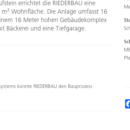
fstein errichtet die RIEDERBAU eine
Me
0 m² Wohnfläche. Die Anlage umfasst 16
einem 16 Meter hohen Gebäudekomplex
St
it Bäckerei und eine Tiefgarage.
Sc
Sc
ME
Pf
systems konnte RIEDERBAU den Bauprozess