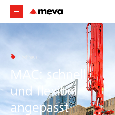
Hochhaus
MAC: schnell
und flexibel
angepasst