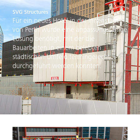
SVG Structures
Für ein neues Hotel in der Innenstadt
von Perth wurde eine anpassungsfähige
Lösung benötigt, mit der die
Bauarbeiten in einem belebten
städtischen Umfeld termingerecht
durchgeführt werden konnten.