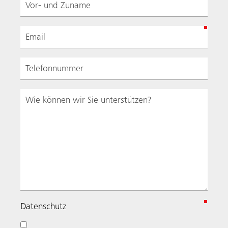
(
Datenschutz
R