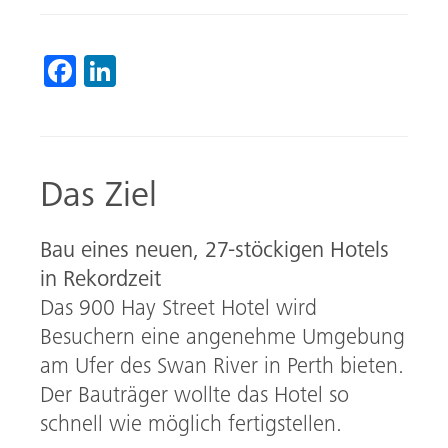
Fa
Li
ce
nk
b
ed
o
In
Das Ziel
ok
Bau eines neuen, 27-stöckigen Hotels
in Rekordzeit
Das 900 Hay Street Hotel wird
Besuchern eine angenehme Umgebung
am Ufer des Swan River in Perth bieten.
Der Bauträger wollte das Hotel so
schnell wie möglich fertigstellen.