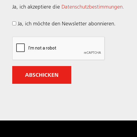
e
Ja, ich akzeptiere die
Datenschutzbestimmungen.
q
u
Ja, ich möchte den Newsletter abonnieren.
i
r
e
d
)