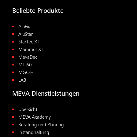
Beliebte Produkte
AluFix
AluStar
StarTec XT
Mammut XT
MevaDec
MT 60
MGC-H
LAB
MEVA Dienstleistungen
Übersicht
MEVA Academy
Beratung und Planung
Instandhaltung