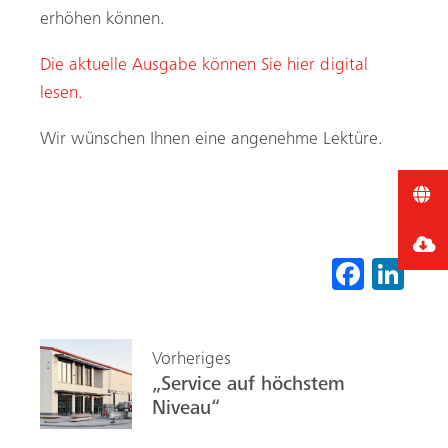
erhöhen können.
Die aktuelle Ausgabe können Sie hier digital
lesen.
Wir wünschen Ihnen eine angenehme Lektüre.
Fa
Li
ce
nk
b
ed
Vorheriges
o
In
„Service auf höchstem
ok
Niveau“