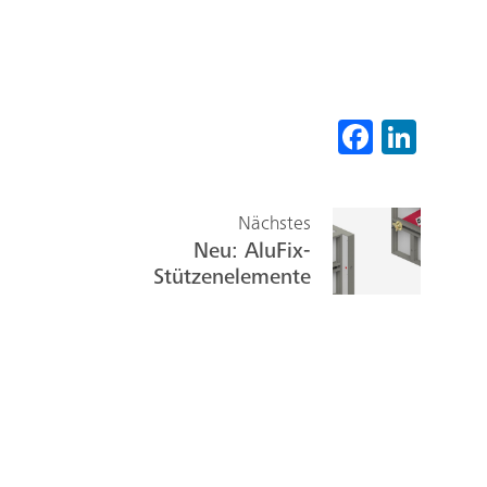
Fa
Li
ce
nk
b
ed
Nächstes
o
In
Neu: AluFix-
ok
Stützenelemente