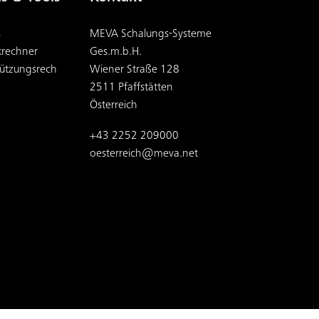
s
MEVA Schalungs-Systeme
krechner
Ges.m.b.H.
tützungsrech
Wiener Straße 128
2511 Pfaffstätten
Österreich
+43 2252 209000
oesterreich@meva.net