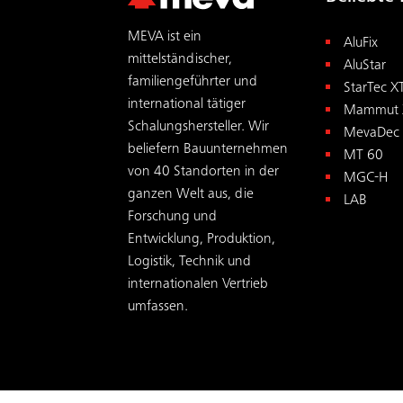
MEVA ist ein
AluFix
mittelständischer,
AluStar
familiengeführter und
StarTec X
international tätiger
Mammut 
Schalungs­hersteller. Wir
MevaDec
beliefern Bauunternehmen
MT 60
von 40 Standorten in der
MGC-H
ganzen Welt aus, die
LAB
Forschung und
Entwicklung, Produktion,
Logistik, Technik und
internationalen Vertrieb
umfassen.