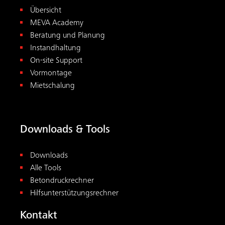
Betondruckrechner
Hilfsunterstützungsrechner
Kontakt
MEVA Schalungs-Systeme AG
Birren 24
5703 Seon
Schweiz
MEVA Schalungs-Systeme AG
Rte. de la chocolatière 26
1026 Echandens
Suisse
+41 62 769 71 00
schweiz@meva.net