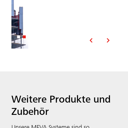
Weitere Produkte und
Zubehör
Unsere MEVA Systeme sind so
konzipiert, dass sie miteinander
kompatibel und einfach anzuwenden
Systemunabhängiges
sind. Das spart Ihnen Zeit und Geld.
Zubehör
Folgende Produkte könnten Sie
MEVA
ebenfalls interessieren:
FormSet
Das systemunabhängige MEVA Zubehör
umfasst clevere Lösungen wie Schnellanker,
Abschalungen, Aussparungen und
Sicherheitssysteme um Ihr nächstes