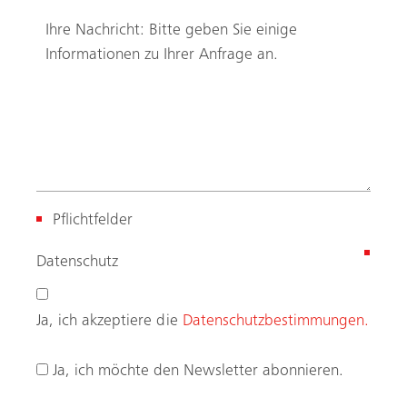
r
Ja, ich akzeptiere die
Datenschutzbestimmungen.
f
o
Ja, ich möchte den Newsletter abonnieren.
r
d
e
r
l
i
c
h
)
Raphael Klauser
Verkaufsleiter Deutschschweiz