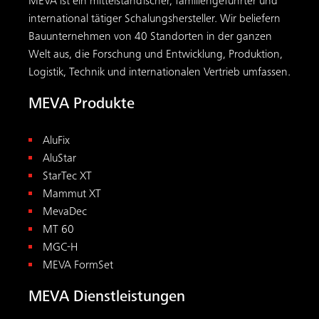
MGC-H
MEVA FormSet
MEVA Dienstleistungen
Übersicht
MEVA Academy
Beratung und Planung
Instandhaltung
On-site Support
Vormontage
Mietschalung
Downloads & Tools
Downloads
Alle Tools