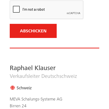
Schweiz
MEVA Schalungs-Systeme AG
Birren 24
5703
Seon
+41 79 810 37 73
WhatsApp
Zum LinkedIn-Profil
Email senden