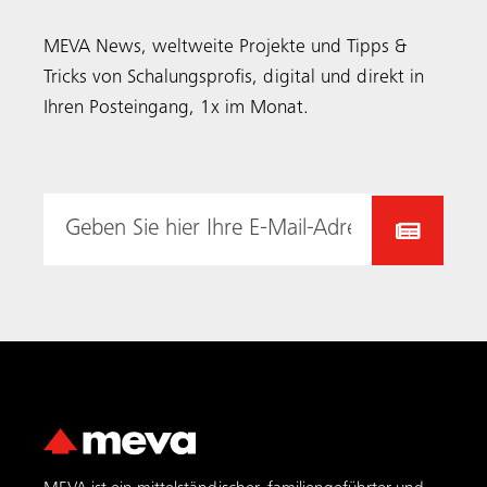
MEVA ist ein mittelständischer, familiengeführter und
international tätiger Schalungs­hersteller. Wir beliefern
Bauunternehmen von 40 Standorten in der ganzen
Welt aus, die Forschung und Entwicklung, Produktion,
Logistik, Technik und internationalen Vertrieb umfassen.
MEVA Produkte
AluFix
AluStar
StarTec XT
Mammut XT
MevaDec
MT 60