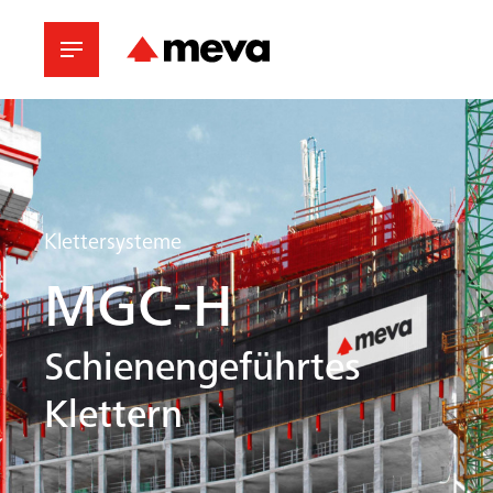
Klettersysteme
MGC-H
Schienengeführtes
Klettern