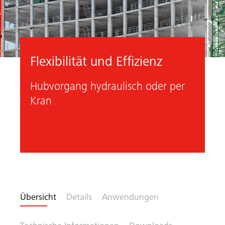
Flexibilität und Effizienz
Hubvorgang hydraulisch oder per
Kran
Vorheriges
Nächste
Übersicht
Details
Anwendungen