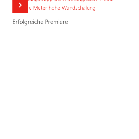
Wir beraten Sie gerne
bei der Auswahl des
richtigen
Schalungssystems.
Sprechen Sie mit unseren
Schalungsexperten, wir