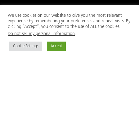
We use cookies on our website to give you the most relevant
experience by remembering your preferences and repeat visits. By
clicking “Accept”, you consent to the use of ALL the cookies.
Do not sell my personal information
.
MEVA ist ein mittelständischer, familiengeführter und
international tätiger Schalungs­hersteller. Wir beliefern
Cookie Settings
Accept
Bauunternehmen von 40 Standorten in der ganzen
Welt aus, die Forschung und Entwicklung, Produktion,
Logistik, Technik und internationalen Vertrieb umfassen.
MEVA Produkte
AluFix
AluStar
StarTec XT
Mammut XT
MevaDec
MT 60