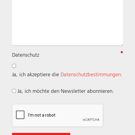
(
Datenschutz
e
r
Ja, ich akzeptiere die
Datenschutzbestimmungen.
f
o
Ja, ich möchte den Newsletter abonnieren.
r
d
e
r
l