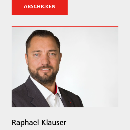
i
c
h
)
Raphael Klauser