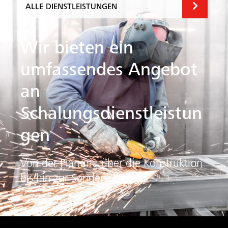
ALLE DIENSTLEISTUNGEN
Wir bieten ein
umfassendes Angebot
an
Schalungsdienstleistun
gen
Von der Planung über die Konstruktion
bis hin zur Sonderschalung.