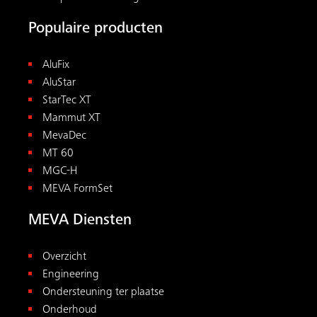
Overzicht
Engineering
Ondersteuning ter plaatse
Onderhoud
Huur bekisting
Voormontage
Academy
Gereedschap
Downloads
Alle gereedschappen
Betondruk rekenmachine
Reshoring rekenmachine
Contact
MEVA BeNeLux NV