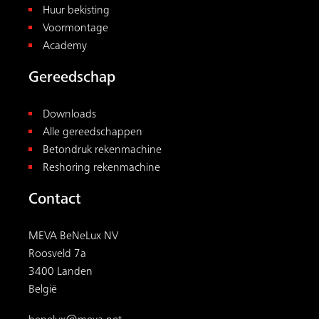
Roosveld 7a
3400 Landen
België
benelux@meva.net
Voor klanten uit België:
+32 11 717040
Voor klanten uit Nederland:
+31 182 570 770
Voor klanten uit Luxemburg:
+ 352 (0) 20283747