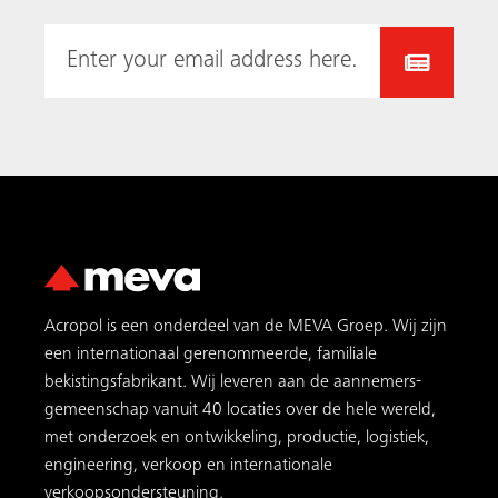
bekistingsfabrikant. Wij leveren aan de aannemers­
gemeenschap vanuit 40 locaties over de hele wereld,
met onderzoek en ontwikkeling, productie, logistiek,
engineering, verkoop en internationale
verkoopsondersteuning.
Populaire producten
AluFix
AluStar
StarTec XT
Mammut XT
MevaDec
MT 60
MGC-H
MEVA FormSet
MEVA Diensten