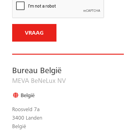
Roosveld 7a
3400 Landen
België
+ 32 11 717040
Email me
Inschrijven op onze
MEVA-nieuwsbrief
MEVA Nieuws, wereldwijde projecten en tips &