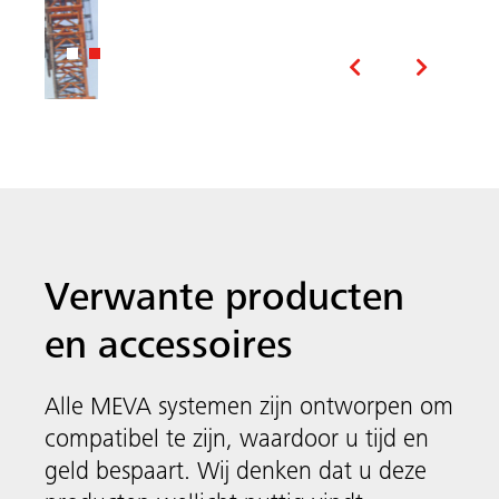
Alle MEVA systemen zijn ontworpen om
Systeemonafhankelijke
compatibel te zijn, waardoor u tijd en
accessoires
geld bespaart. Wij denken dat u deze
Meva
producten wellicht nuttig vindt.
FormSet
De systeemonafhankelijke accessoires van
MEVA omvatten slimme oplossingen voor
het plaatsen van het kopschot, het zekeren
en verankeren van herbruikbare
uitsparingshoeken en dit om uw volgende
bouwproject zo eenvoudig mogelijk te
maken.