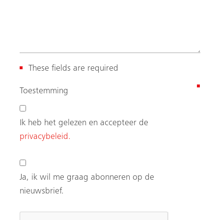
s
Ja, ik wil me graag abonneren op de
t
nieuwsbrief.
)
Bureau België
MEVA BeNeLux NV
België