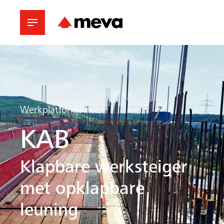
Werkplatforms
KAB
Klapbare werksteiger
met opklapbare
leuning