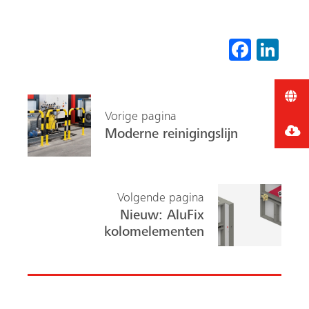
Fa
Li
ce
nk
b
ed
o
In
Vorige pagina
ok
Moderne reinigingslijn
Volgende pagina
Nieuw: AluFix
kolomelementen