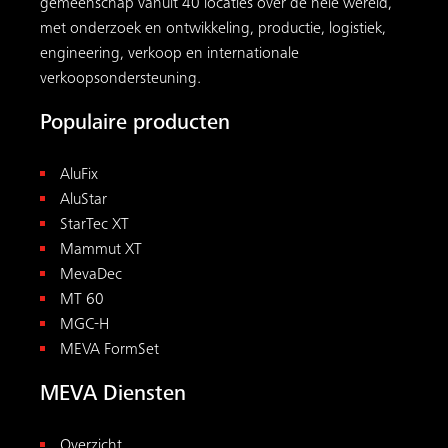
gemeenschap vanuit 40 locaties over de hele wereld,
met onderzoek en ontwikkeling, productie, logistiek,
engineering, verkoop en internationale
verkoopsondersteuning.
Populaire producten
AluFix
AluStar
StarTec XT
Mammut XT
MevaDec
MT 60
MGC-H
MEVA FormSet
MEVA Diensten
Overzicht