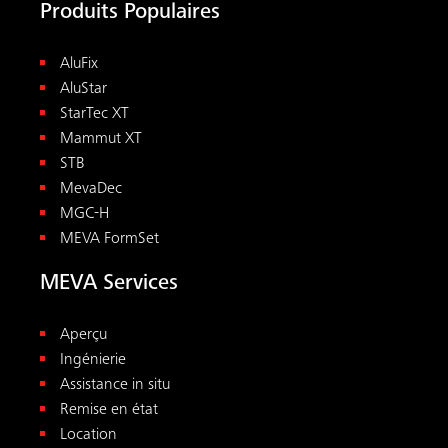
Produits Populaires
AluFix
AluStar
StarTec XT
Mammut XT
STB
MevaDec
MGC-H
MEVA FormSet
MEVA Services
Aperçu
Ingénierie
Assistance in situ
Remise en état
Location