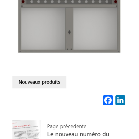
Nouveaux produits
Fa
Li
ce
nk
b
ed
Page précédente
o
In
Le nouveau numéro du