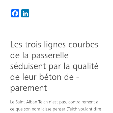
Fa
Li
ce
nk
b
ed
o
In
Les trois lignes courbes
ok
de la passerelle
séduisent par la qualité
de leur béton de ­
parement
Le Saint-Alban-Teich n’est pas, contrairement à
ce que son nom laisse penser (Teich voulant dire