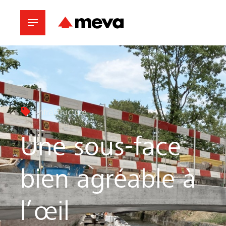
Infrastructure
Une sous-face
bien agréable à
l’œil