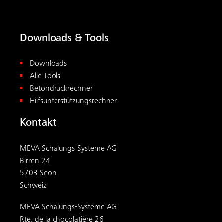
5703 Seon
Schweiz
MEVA Schalungs-Systeme AG
Rte. de la chocolatière 26
1026 Echandens
Suisse
+41 62 769 71 00
schweiz@meva.net
© 2026
MEVA
. Alle Rechte vorbehalten.
AGB
Impressum
Datenschutz
|
|