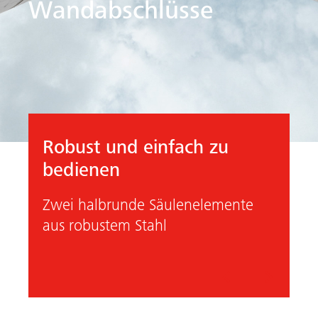
Wandabschlüsse
Robust und einfach zu
bedienen
Zwei halbrunde Säulenelemente
aus robustem Stahl
Vorheriges
Nächste