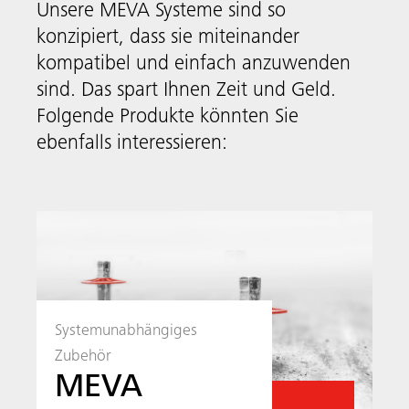
Systemunabhängiges
Zubehör
MEVA
FormSet
Das systemunabhängige MEVA Zubehör
umfasst clevere Lösungen wie Schnellanker,
Abschalungen, Aussparungen und
Sicherheitssysteme um Ihr nächstes
Bauprojekt so einfach wie möglich zu
gestalten.