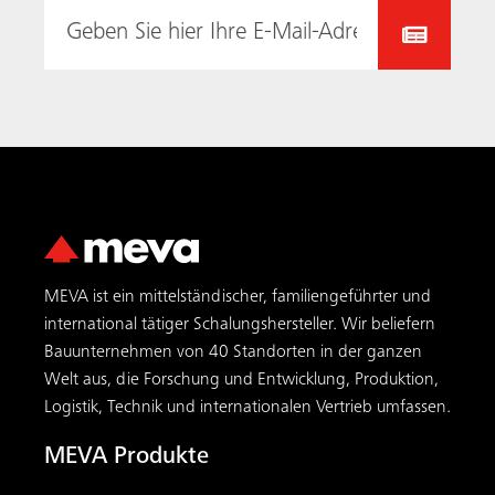
Welt aus, die Forschung und Entwicklung, Produktion,
Logistik, Technik und internationalen Vertrieb umfassen.
MEVA Produkte
AluFix
AluStar
StarTec XT
Mammut XT
MevaDec
MT 60
MGC-H
MEVA FormSet
MEVA Dienstleistungen
Übersicht
MEVA Academy
Beratung und Planung